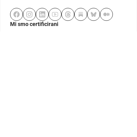
Mi smo certificirani
Odgovorno klađenje
Kodeks etike
Urednička politika
Politika pristupačnosti
Odgovorno igranje
Politika pritužbi
Izjava o modernom ropstvu