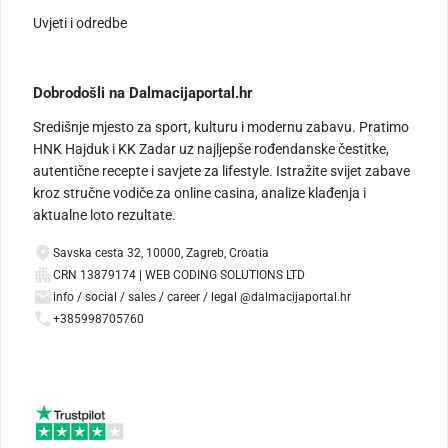
Uvjeti i odredbe
Dobrodošli na Dalmacijaportal.hr
Središnje mjesto za sport, kulturu i modernu zabavu. Pratimo
HNK Hajduk i KK Zadar uz najljepše rođendanske čestitke,
autentične recepte i savjete za lifestyle. Istražite svijet zabave
kroz stručne vodiče za online casina, analize klađenja i
aktualne loto rezultate.
Savska cesta 32, 10000, Zagreb, Croatia
CRN 13879174 | WEB CODING SOLUTIONS LTD
info / social / sales / career / legal @dalmacijaportal.hr
+385998705760