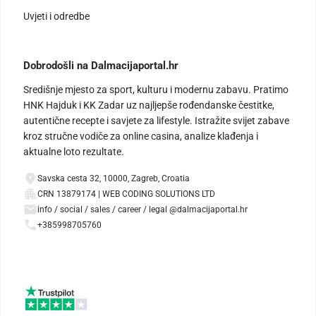
Uvjeti i odredbe
Dobrodošli na Dalmacijaportal.hr
Središnje mjesto za sport, kulturu i modernu zabavu. Pratimo
HNK Hajduk i KK Zadar uz najljepše rođendanske čestitke,
autentične recepte i savjete za lifestyle. Istražite svijet zabave
kroz stručne vodiče za online casina, analize klađenja i
aktualne loto rezultate.
Savska cesta 32, 10000, Zagreb, Croatia
CRN 13879174 | WEB CODING SOLUTIONS LTD
info / social / sales / career / legal @dalmacijaportal.hr
+385998705760