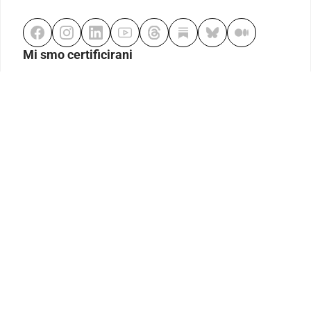
Mi smo certificirani
Odgovorno klađenje
Kodeks etike
Urednička politika
Politika pristupačnosti
Odgovorno igranje
Politika pritužbi
Izjava o modernom ropstvu