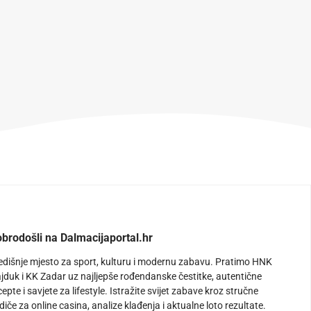
brodošli na Dalmacijaportal.hr
edišnje mjesto za sport, kulturu i modernu zabavu. Pratimo HNK
jduk i KK Zadar uz najljepše rođendanske čestitke, autentične
cepte i savjete za lifestyle. Istražite svijet zabave kroz stručne
diče za online casina, analize klađenja i aktualne loto rezultate.