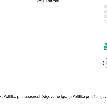
Uvjeti i odredbe
ika
Politika pristupačnosti
Odgovorno igranje
Politika pritužbi
Izja