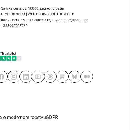
Savska cesta 32, 10000, Zagreb, Croatia
CRN 13879174 | WEB CODING SOLUTIONS LTD
info / social / sales / career / legal @dalmacijaportal.hr
+385998705760
va o modernom ropstvu
GDPR