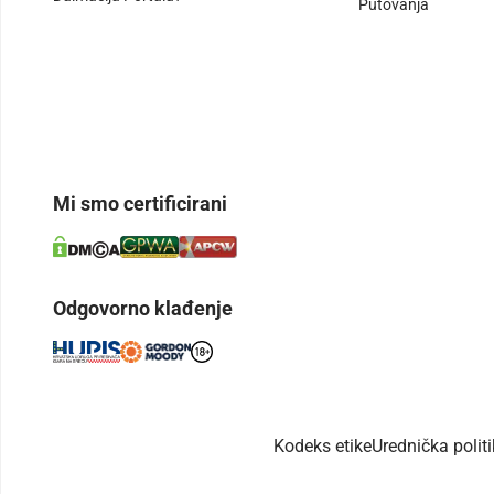
Putovanja
Mi smo certificirani
Odgovorno klađenje
Kodeks etike
Urednička polit