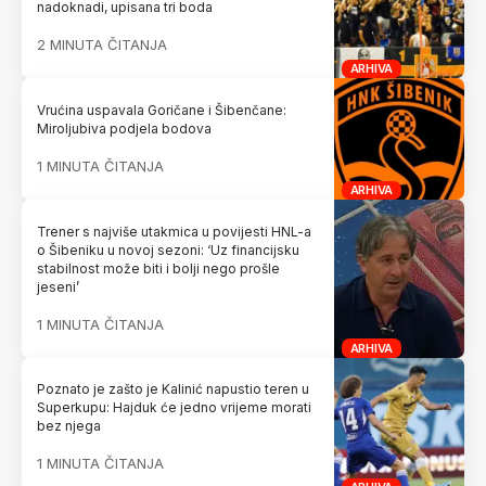
nadoknadi, upisana tri boda
2 MINUTA ČITANJA
ARHIVA
Vrućina uspavala Goričane i Šibenčane:
Miroljubiva podjela bodova
1 MINUTA ČITANJA
ARHIVA
Trener s najviše utakmica u povijesti HNL-a
o Šibeniku u novoj sezoni: ‘Uz financijsku
stabilnost može biti i bolji nego prošle
jeseni’
1 MINUTA ČITANJA
ARHIVA
Poznato je zašto je Kalinić napustio teren u
Superkupu: Hajduk će jedno vrijeme morati
bez njega
1 MINUTA ČITANJA