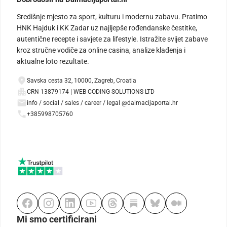
Središnje mjesto za sport, kulturu i modernu zabavu. Pratimo
HNK Hajduk i KK Zadar uz najljepše rođendanske čestitke,
autentične recepte i savjete za lifestyle. Istražite svijet zabave
kroz stručne vodiče za online casina, analize klađenja i
aktualne loto rezultate.
Savska cesta 32, 10000, Zagreb, Croatia
CRN 13879174 | WEB CODING SOLUTIONS LTD
info / social / sales / career / legal @dalmacijaportal.hr
+385998705760
Mi smo certificirani