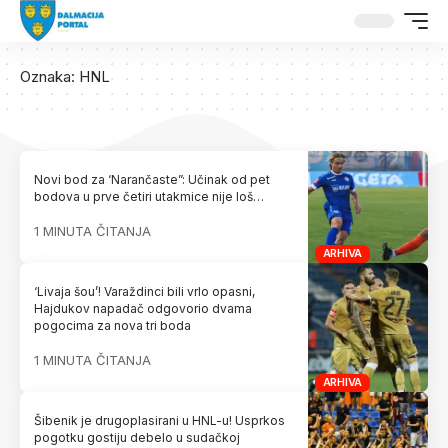
Oznaka:
HNL
Novi bod za ‘Narančaste”: Učinak od pet
bodova u prve četiri utakmice nije loš…
1 MINUTA ČITANJA
ARHIVA
‘Livaja šou’! Varaždinci bili vrlo opasni,
Hajdukov napadač odgovorio dvama
pogocima za nova tri boda
1 MINUTA ČITANJA
ARHIVA
Šibenik je drugoplasirani u HNL-u! Usprkos
pogotku gostiju debelo u sudačkoj