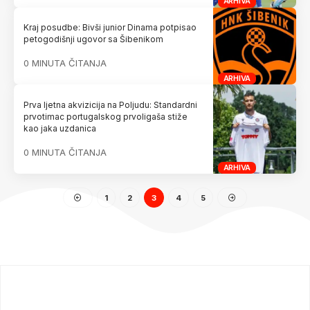
ARHIVA
Kraj posudbe: Bivši junior Dinama potpisao
petogodišnji ugovor sa Šibenikom
0 MINUTA ČITANJA
ARHIVA
Prva ljetna akvizicija na Poljudu: Standardni
prvotimac portugalskog prvoligaša stiže
kao jaka uzdanica
0 MINUTA ČITANJA
ARHIVA
1
2
3
4
5