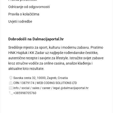
Odricanje od odgovornosti
Pravila o kolačićima
Uvjeti i odredbe
Dobrodošli na Dalmacijaportal.hr
Središnje mjesto za sport, kulturu i modernu zabavu. Pratimo
HNK Hajduk i KK Zadar uz najljepše rođendanske čestitke,
autentične recepte i savjete za lifestyle. Istražite svijet zabave
kroz stručne vodiče za online casina, analize klađenja i
aktualne loto rezultate.
Savska cesta 32, 10000, Zagreb, Croatia
CRN 13879174 | WEB CODING SOLUTIONS LTD
info / social / sales / career / legal @dalmacijaportal.hr
+385998705760