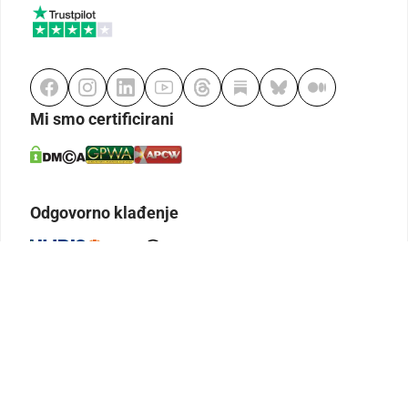
Mi smo certificirani
Odgovorno klađenje
Kodeks etike
Urednička politika
Politika pristupačnosti
Odgovorno igranje