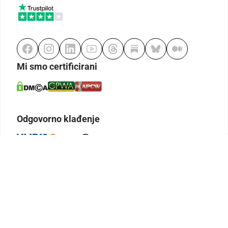
Mi smo certificirani
Odgovorno klađenje
Kodeks etike
Urednička politika
Politika pristupačnosti
Odgovorno igranje