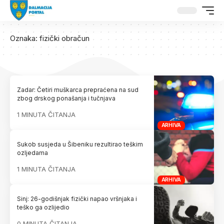
Oznaka:
fizički obračun
Zadar: Četiri muškarca prepraćena na sud
zbog drskog ponašanja i tučnjava
1 MINUTA ČITANJA
ARHIVA
Sukob susjeda u Šibeniku rezultirao teškim
ozljedama
1 MINUTA ČITANJA
ARHIVA
Sinj: 26-godišnjak fizički napao vršnjaka i
teško ga ozlijedio
0 MINUTA ČITANJA