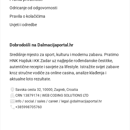
Odricanje od odgovornosti
Pravila o kolačićima
Uvjeti i odredbe
Dobrodošli na Dalmacijaportal.hr
Središnje mjesto za sport, kulturu i modernu zabavu. Pratimo
HNK Hajduk i KK Zadar uz najljepše rođendanske čestitke,
autentične recepte i savjete za lifestyle. Istražite svijet zabave
kroz stručne vodiče za online casina, analize klađenja i
aktualne loto rezultate.
Savska cesta 32, 10000, Zagreb, Croatia
CRN 13879174 | WEB CODING SOLUTIONS LTD
info / social / sales / career / legal @dalmacijaportal.hr
+385998705760