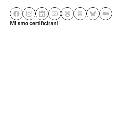
Mi smo certificirani
Odgovorno klađenje
Kodeks etike
Urednička politika
Politika pristupačnosti
Odgovorno igranje
Politika pritužbi
Izjava o modernom ropstvu