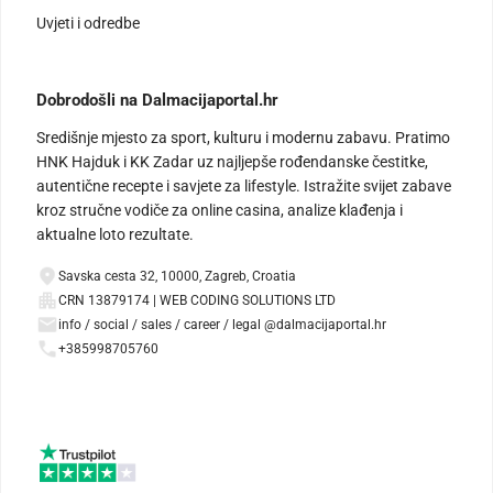
Uvjeti i odredbe
Dobrodošli na Dalmacijaportal.hr
Središnje mjesto za sport, kulturu i modernu zabavu. Pratimo
HNK Hajduk i KK Zadar uz najljepše rođendanske čestitke,
autentične recepte i savjete za lifestyle. Istražite svijet zabave
kroz stručne vodiče za online casina, analize klađenja i
aktualne loto rezultate.
Savska cesta 32, 10000, Zagreb, Croatia
CRN 13879174 | WEB CODING SOLUTIONS LTD
info / social / sales / career / legal @dalmacijaportal.hr
+385998705760