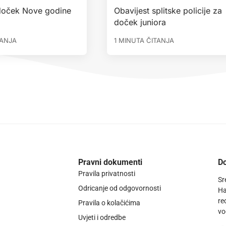
 doček Nove godine
Obavijest splitske policije za
doček juniora
TANJA
1 MINUTA ČITANJA
Pravni dokumenti
Do
Pravila privatnosti
Sr
Odricanje od odgovornosti
Ha
re
Pravila o kolačićima
vo
Uvjeti i odredbe