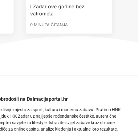
I Zadar ove godine bez
vatrometa
0 MINUTA ČITANJA
brodošli na Dalmacijaportal.hr
edišnje mjesto za sport, kulturu i modernu zabavu. Pratimo HNK
jduk i KK Zadar uz najljepše rođendanske čestitke, autentične
cepte i savjete za lifestyle. Istražite svijet zabave kroz stručne
diče za online casina, analize klađenja i aktualne loto rezultate.