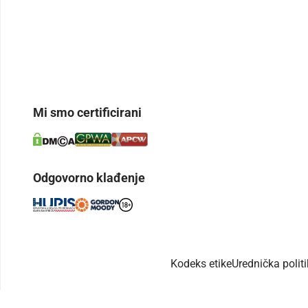
Mi smo certificirani
Odgovorno klađenje
Kodeks etike
Urednička polit