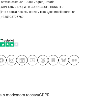
Savska cesta 32, 10000, Zagreb, Croatia
CRN 13879174 | WEB CODING SOLUTIONS LTD
info / social / sales / career / legal @dalmacijaportal.hr
+385998705760
va o modernom ropstvu
GDPR