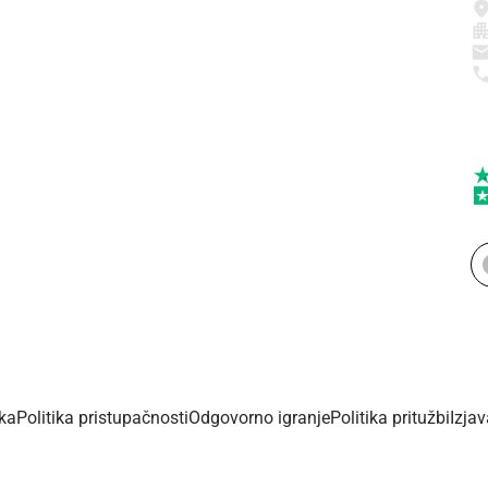
ika
Politika pristupačnosti
Odgovorno igranje
Politika pritužbi
Izja
Copyright © 2026 - Dalmacijaportal.hr