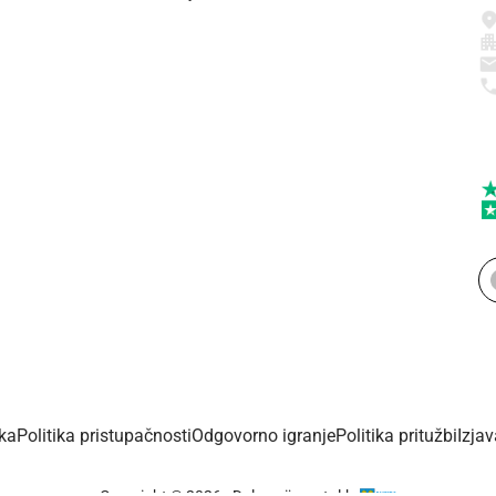
ika
Politika pristupačnosti
Odgovorno igranje
Politika pritužbi
Izja