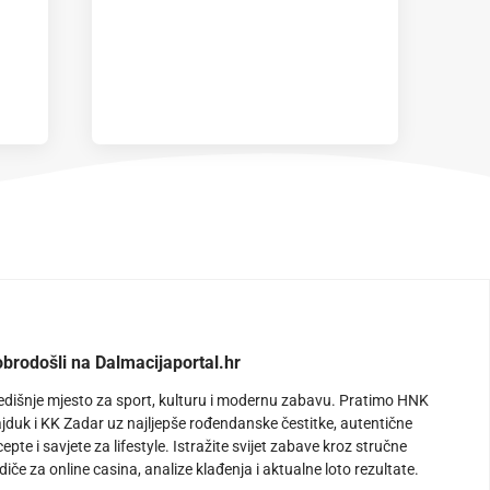
brodošli na Dalmacijaportal.hr
edišnje mjesto za sport, kulturu i modernu zabavu. Pratimo HNK
jduk i KK Zadar uz najljepše rođendanske čestitke, autentične
cepte i savjete za lifestyle. Istražite svijet zabave kroz stručne
diče za online casina, analize klađenja i aktualne loto rezultate.