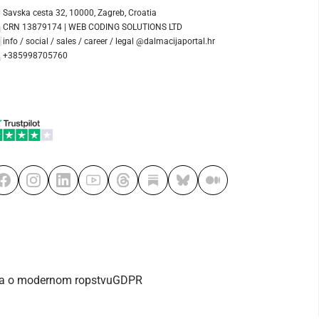
Savska cesta 32, 10000, Zagreb, Croatia
CRN 13879174 | WEB CODING SOLUTIONS LTD
info / social / sales / career / legal @dalmacijaportal.hr
+385998705760
va o modernom ropstvu
GDPR