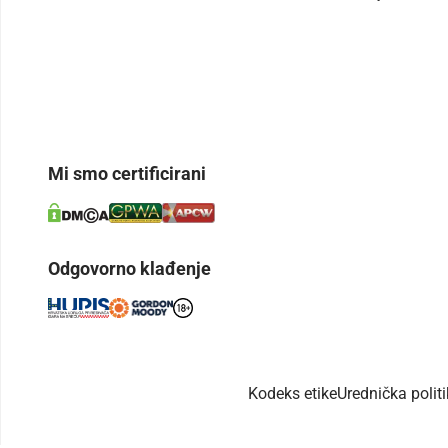
Mi smo certificirani
Odgovorno klađenje
Kodeks etike
Urednička polit