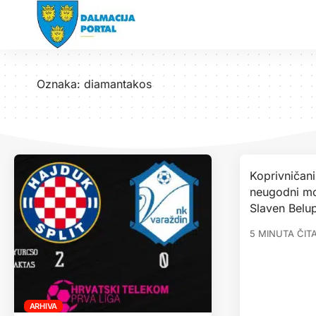
Oznaka:
diamantakos
Koprivničani
neugodni mo
Slaven Belup
5 MINUTA ČIT
ARHIVA