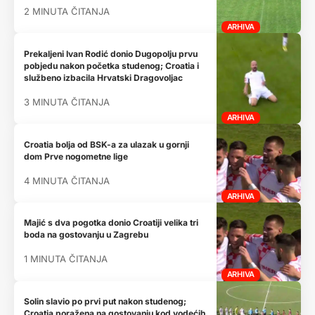
2 MINUTA ČITANJA
ARHIVA
Prekaljeni Ivan Rodić donio Dugopolju prvu
pobjedu nakon početka studenog; Croatia i
službeno izbacila Hrvatski Dragovoljac
3 MINUTA ČITANJA
ARHIVA
Croatia bolja od BSK-a za ulazak u gornji
dom Prve nogometne lige
4 MINUTA ČITANJA
ARHIVA
Majić s dva pogotka donio Croatiji velika tri
boda na gostovanju u Zagrebu
1 MINUTA ČITANJA
ARHIVA
Solin slavio po prvi put nakon studenog;
Croatia poražena na gostovanju kod vodećih