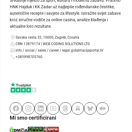
Središnje mjesto za sport, kulturu i modernu zabavu. Pratimo
HNK Hajduk i KK Zadar uz najljepše rođendanske čestitke,
autentične recepte i savjete za lifestyle. Istražite svijet zabave
kroz stručne vodiče za online casina, analize klađenja i
aktualne loto rezultate.
Savska cesta 32, 10000, Zagreb, Croatia
CRN 13879174 | WEB CODING SOLUTIONS LTD
info / social / sales / career / legal @dalmacijaportal.hr
+385998705760
Mi smo certificirani