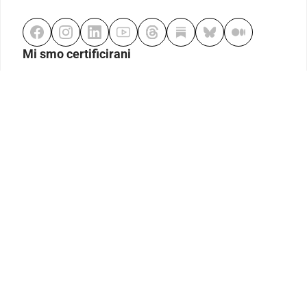
Mi smo certificirani
Odgovorno klađenje
Kodeks etike
Urednička politika
Politika pristupačnosti
Odgovorno igranje
Politika pritužbi
Izjava o modernom ropstvu