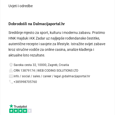
Uvjeti i odredbe
Dobrodošli na Dalmacijaportal.hr
Središnje mjesto za sport, kulturu i modernu zabavu. Pratimo
HNK Hajduk i KK Zadar uz najljepše rođendanske čestitke,
autentične recepte i savjete za lifestyle. Istražite svijet zabave
kroz stručne vodiče za online casina, analize klađenja i
aktualne loto rezultate.
Savska cesta 32, 10000, Zagreb, Croatia
CRN 13879174 | WEB CODING SOLUTIONS LTD
info / social / sales / career / legal @dalmacijaportal.hr
+385998705760