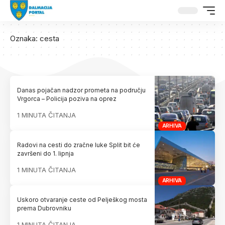
Oznaka:
cesta
Danas pojačan nadzor prometa na području
Vrgorca – Policija poziva na oprez
1 MINUTA ČITANJA
ARHIVA
Radovi na cesti do zračne luke Split bit će
završeni do 1. lipnja
1 MINUTA ČITANJA
ARHIVA
Uskoro otvaranje ceste od Pelješkog mosta
prema Dubrovniku
1 MINUTA ČITANJA