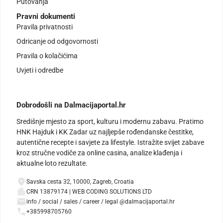
Putovanja
Pravni dokumenti
Pravila privatnosti
Odricanje od odgovornosti
Pravila o kolačićima
Uvjeti i odredbe
Dobrodošli na Dalmacijaportal.hr
Središnje mjesto za sport, kulturu i modernu zabavu. Pratimo
HNK Hajduk i KK Zadar uz najljepše rođendanske čestitke,
autentične recepte i savjete za lifestyle. Istražite svijet zabave
kroz stručne vodiče za online casina, analize klađenja i
aktualne loto rezultate.
Savska cesta 32, 10000, Zagreb, Croatia
CRN 13879174 | WEB CODING SOLUTIONS LTD
info / social / sales / career / legal @dalmacijaportal.hr
+385998705760