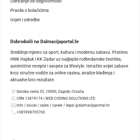
Odricanje od odgovornosti
Pravila o kolačićima
Uvjeti i odredbe
Dobrodošli na Dalmacijaportal.hr
Središnje mjesto za sport, kulturu i modernu zabavu. Pratimo
HNK Hajduk i KK Zadar uz najljepše rođendanske čestitke,
autentične recepte i savjete za lifestyle. Istražite svijet zabave
kroz stručne vodiče za online casina, analize klađenja i
aktualne loto rezultate.
Savska cesta 32, 10000, Zagreb, Croatia
CRN 13879174 | WEB CODING SOLUTIONS LTD
info / social / sales / career / legal @dalmacijaportal.hr
+385998705760