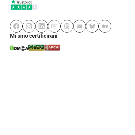
Mi smo certificirani
Odgovorno klađenje
Kodeks etike
Urednička politika
Politika pristupačnosti
Odgovorno igranje