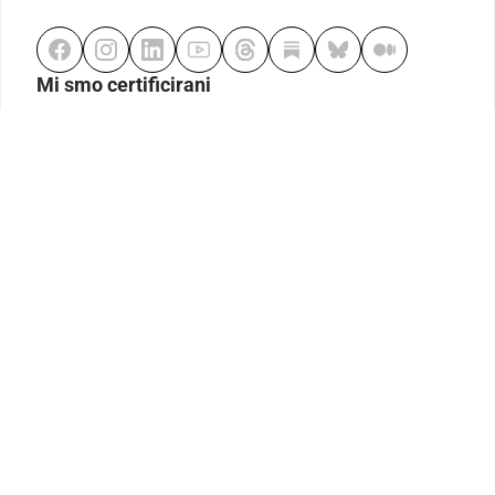
Mi smo certificirani
Odgovorno klađenje
Kodeks etike
Urednička politika
Politika pristupačnosti
Odgovorno igranje
Politika pritužbi
Izjava o modernom ropstvu