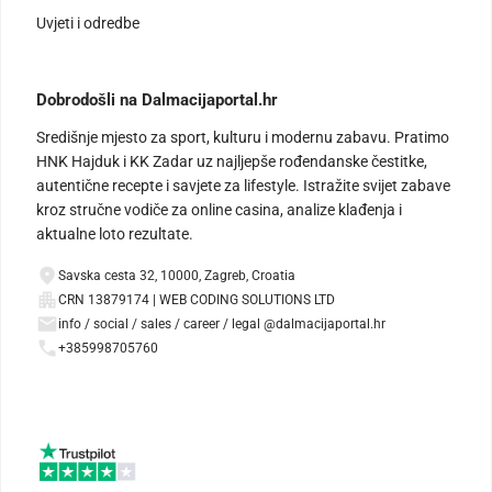
Uvjeti i odredbe
Dobrodošli na Dalmacijaportal.hr
Središnje mjesto za sport, kulturu i modernu zabavu. Pratimo
HNK Hajduk i KK Zadar uz najljepše rođendanske čestitke,
autentične recepte i savjete za lifestyle. Istražite svijet zabave
kroz stručne vodiče za online casina, analize klađenja i
aktualne loto rezultate.
Savska cesta 32, 10000, Zagreb, Croatia
CRN 13879174 | WEB CODING SOLUTIONS LTD
info / social / sales / career / legal @dalmacijaportal.hr
+385998705760