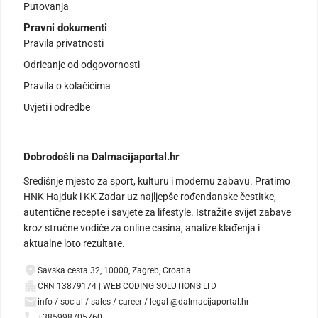
Putovanja
Pravni dokumenti
Pravila privatnosti
Odricanje od odgovornosti
Pravila o kolačićima
Uvjeti i odredbe
Dobrodošli na Dalmacijaportal.hr
Središnje mjesto za sport, kulturu i modernu zabavu. Pratimo
HNK Hajduk i KK Zadar uz najljepše rođendanske čestitke,
autentične recepte i savjete za lifestyle. Istražite svijet zabave
kroz stručne vodiče za online casina, analize klađenja i
aktualne loto rezultate.
Savska cesta 32, 10000, Zagreb, Croatia
CRN 13879174 | WEB CODING SOLUTIONS LTD
info / social / sales / career / legal @dalmacijaportal.hr
+385998705760