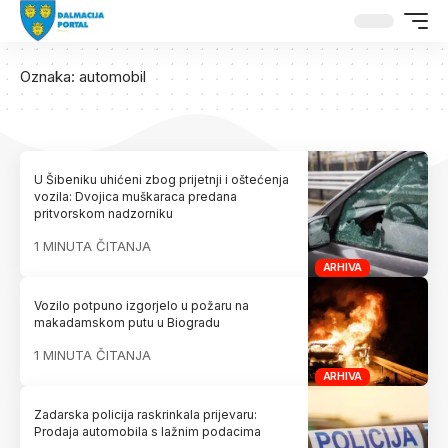
Oznaka:
automobil
U Šibeniku uhićeni zbog prijetnji i oštećenja
vozila: Dvojica muškaraca predana
pritvorskom nadzorniku
1 MINUTA ČITANJA
ARHIVA
Vozilo potpuno izgorjelo u požaru na
makadamskom putu u Biogradu
1 MINUTA ČITANJA
ARHIVA
Zadarska policija raskrinkala prijevaru:
Prodaja automobila s lažnim podacima