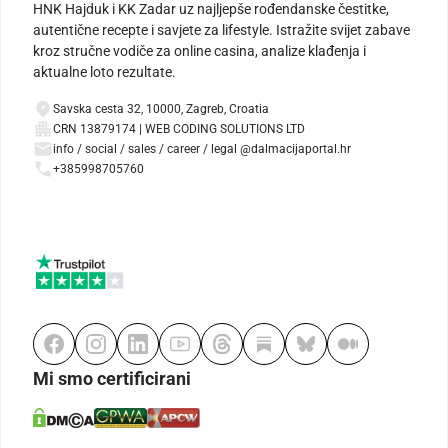
HNK Hajduk i KK Zadar uz najljepše rođendanske čestitke,
autentične recepte i savjete za lifestyle. Istražite svijet zabave
kroz stručne vodiče za online casina, analize klađenja i
aktualne loto rezultate.
Savska cesta 32, 10000, Zagreb, Croatia
CRN 13879174 | WEB CODING SOLUTIONS LTD
info / social / sales / career / legal @dalmacijaportal.hr
+385998705760
Mi smo certificirani