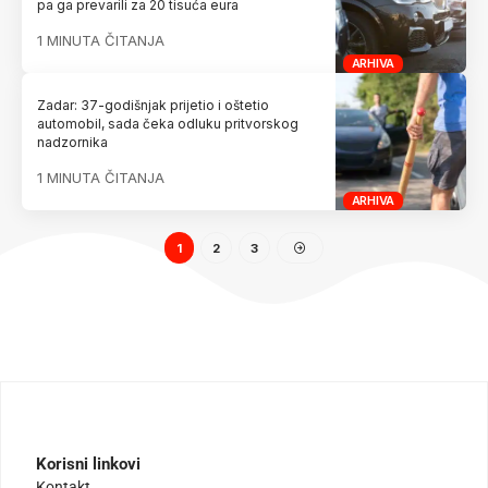
pa ga prevarili za 20 tisuća eura
1 MINUTA ČITANJA
ARHIVA
Zadar: 37-godišnjak prijetio i oštetio
automobil, sada čeka odluku pritvorskog
nadzornika
1 MINUTA ČITANJA
ARHIVA
1
2
3
Korisni linkovi
Kontakt