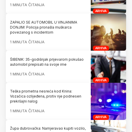
1 MINUTA ČITANJA
ARHIVA
ZAPALIO SE AUTOMOBIL U VINJANIMA
DONJIM: Policija pronašla muškarca
povezanog s incidentom
1 MINUTA ČITANJA
ARHIVA
ŠIBENIK: 35-godišnjak prijevarom pokušao
automobil prepisati na svoje ime
1 MINUTA ČITANJA
ARHIVA
Teška prometna nesreća kod Knina:
Vozačica ozlijeđena, protiv nje podnesen
prekršajni nalog
1 MINUTA ČITANJA
ARHIVA
Župa dubrovačka: Namjeravao kupiti vozilo,