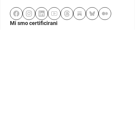
Mi smo certificirani
Odgovorno klađenje
Kodeks etike
Urednička politika
Politika pristupačnosti
Odgovorno igranje
Politika pritužbi
Izjava o modernom ropstvu