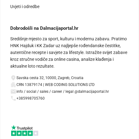
Uvjeti i odredbe
Dobrodošli na Dalmacijaportal.hr
Središnje mjesto za sport, kulturu i modernu zabavu. Pratimo
HNK Hajduk i KK Zadar uz najljepše rođendanske čestitke,
autentične recepte i savjete za lifestyle. Istražite svijet zabave
kroz stručne vodiče za online casina, analize klađenja i
aktualne loto rezultate.
Savska cesta 32, 10000, Zagreb, Croatia
CRN 13879174 | WEB CODING SOLUTIONS LTD
info / social / sales / career / legal @dalmacijaportal.hr
+385998705760