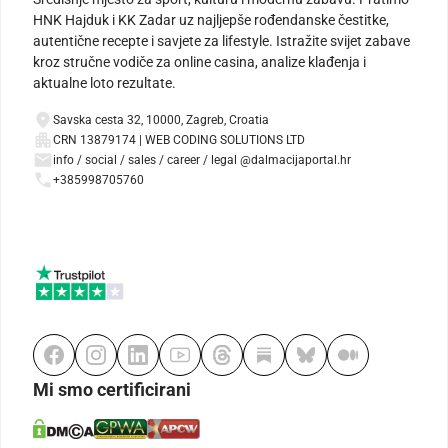
HNK Hajduk i KK Zadar uz najljepše rođendanske čestitke,
autentične recepte i savjete za lifestyle. Istražite svijet zabave
kroz stručne vodiče za online casina, analize klađenja i
aktualne loto rezultate.
Savska cesta 32, 10000, Zagreb, Croatia
CRN 13879174 | WEB CODING SOLUTIONS LTD
info / social / sales / career / legal @dalmacijaportal.hr
+385998705760
Mi smo certificirani