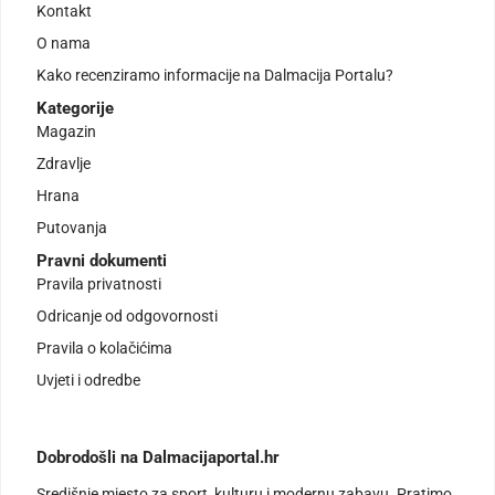
Kontakt
O nama
Kako recenziramo informacije na Dalmacija Portalu?
Kategorije
Magazin
Zdravlje
Hrana
Putovanja
Pravni dokumenti
Pravila privatnosti
Odricanje od odgovornosti
Pravila o kolačićima
Uvjeti i odredbe
Dobrodošli na Dalmacijaportal.hr
Središnje mjesto za sport, kulturu i modernu zabavu. Pratimo