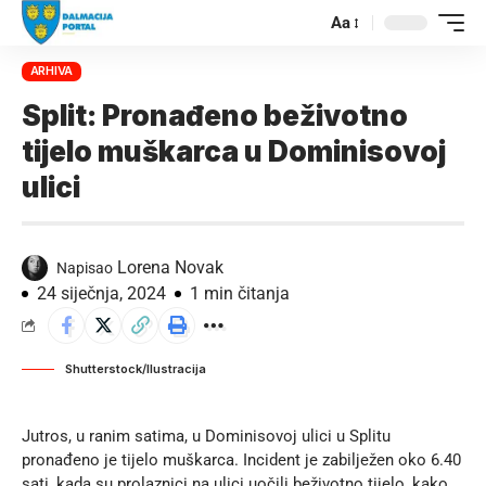
Aa
ARHIVA
Split: Pronađeno beživotno
tijelo muškarca u Dominisovoj
ulici
Lorena Novak
Napisao
24 siječnja, 2024
1 min čitanja
Shutterstock/Ilustracija
Jutros, u ranim satima, u Dominisovoj ulici u Splitu
pronađeno je tijelo muškarca. Incident je zabilježen oko 6.40
sati, kada su prolaznici na ulici uočili beživotno tijelo, kako