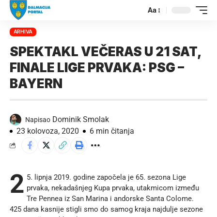
Aa
ARHIVA
SPEKTAKL VEČERAS U 21 SAT,
FINALE LIGE PRVAKA: PSG –
BAYERN
Dominik Smolak
Napisao
23 kolovoza, 2020
6 min čitanja
2
5. lipnja 2019. godine započela je 65. sezona Lige
prvaka, nekadašnjeg Kupa prvaka, utakmicom između
Tre Pennea iz San Marina i andorske Santa Colome.
425 dana kasnije stigli smo do samog kraja najdulje sezone