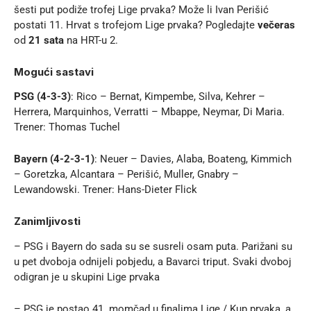
šesti put podiže trofej Lige prvaka? Može li Ivan Perišić
postati 11. Hrvat s trofejom Lige prvaka? Pogledajte
večeras
od
21 sata
na HRT-u 2.
Mogući sastavi
PSG (4-3-3)
: Rico – Bernat, Kimpembe, Silva, Kehrer –
Herrera, Marquinhos, Verratti – Mbappe, Neymar, Di Maria.
Trener: Thomas Tuchel
Bayern (4-2-3-1)
: Neuer – Davies, Alaba, Boateng, Kimmich
– Goretzka, Alcantara – Perišić, Muller, Gnabry –
Lewandowski. Trener: Hans-Dieter Flick
Zanimljivosti
– PSG i Bayern do sada su se susreli osam puta. Parižani su
u pet dvoboja odnijeli pobjedu, a Bavarci triput. Svaki dvoboj
odigran je u skupini Lige prvaka
– PSG je postao 41. momčad u finalima Lige / Kup prvaka, a