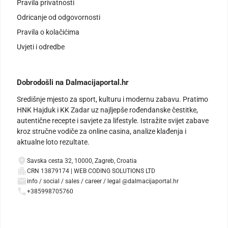
Pravila privatnosti
Odricanje od odgovornosti
Pravila o kolačićima
Uvjeti i odredbe
Dobrodošli na Dalmacijaportal.hr
Središnje mjesto za sport, kulturu i modernu zabavu. Pratimo
HNK Hajduk i KK Zadar uz najljepše rođendanske čestitke,
autentične recepte i savjete za lifestyle. Istražite svijet zabave
kroz stručne vodiče za online casina, analize klađenja i
aktualne loto rezultate.
Savska cesta 32, 10000, Zagreb, Croatia
CRN 13879174 | WEB CODING SOLUTIONS LTD
info / social / sales / career / legal @dalmacijaportal.hr
+385998705760