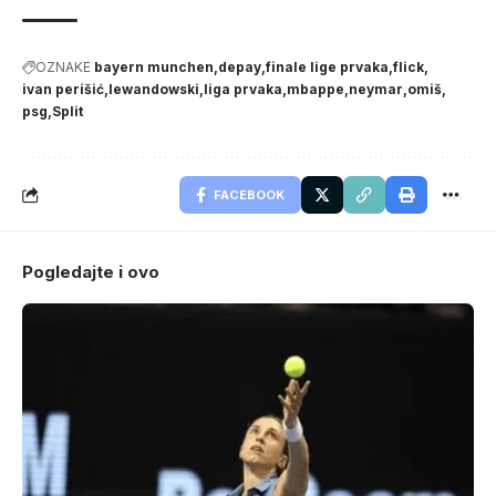
OZNAKE
bayern munchen
depay
finale lige prvaka
flick
ivan perišić
lewandowski
liga prvaka
mbappe
neymar
omiš
psg
Split
FACEBOOK
Pogledajte i ovo