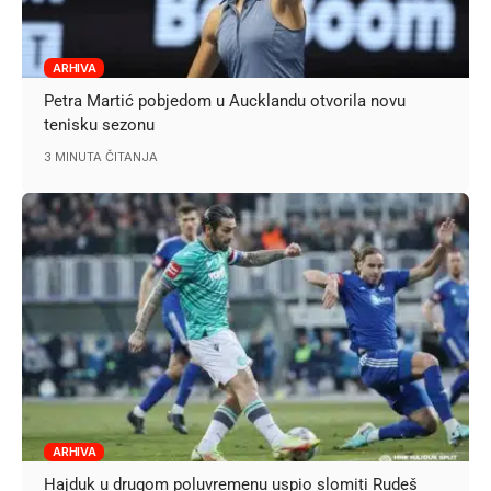
ARHIVA
Petra Martić pobjedom u Aucklandu otvorila novu
tenisku sezonu
3 MINUTA ČITANJA
ARHIVA
Hajduk u drugom poluvremenu uspio slomiti Rudeš