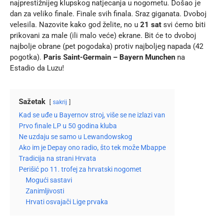
najprestižnijeg klupskog natjecanja u nogometu. Došao je
dan za veliko finale. Finale svih finala. Sraz giganata. Dvoboj
velesila. Nazovite kako god želite, no u
21 sat
svi ćemo biti
prikovani za male (ili malo veće) ekrane. Bit će to dvoboj
najbolje obrane (pet pogodaka) protiv najboljeg napada (42
pogotka).
Paris Saint-Germain – Bayern Munchen
na
Estadio da Luzu!
Sažetak
sakrij
Kad se uđe u Bayernov stroj, više se ne izlazi van
Prvo finale LP u 50 godina kluba
Ne uzdaju se samo u Lewandowskog
Ako im je Depay ono radio, što tek može Mbappe
Tradicija na strani Hrvata
Perišić po 11. trofej za hrvatski nogomet
Mogući sastavi
Zanimljivosti
Hrvati osvajači Lige prvaka