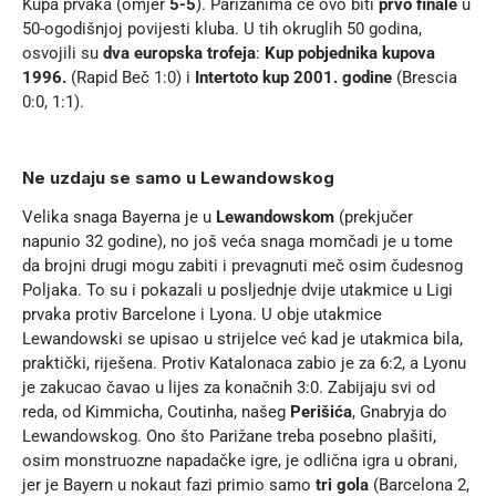
Kupa prvaka (omjer
5-5
). Parižanima će ovo biti
prvo finale
u
50-ogodišnjoj povijesti kluba. U tih okruglih 50 godina,
osvojili su
dva europska trofeja
:
Kup pobjednika kupova
1996.
(Rapid Beč 1:0) i
Intertoto kup 2001. godine
(Brescia
0:0, 1:1).
Ne uzdaju se samo u Lewandowskog
Velika snaga Bayerna je u
Lewandowskom
(prekjučer
napunio 32 godine), no još veća snaga momčadi je u tome
da brojni drugi mogu zabiti i prevagnuti meč osim čudesnog
Poljaka. To su i pokazali u posljednje dvije utakmice u Ligi
prvaka protiv Barcelone i Lyona. U obje utakmice
Lewandowski se upisao u strijelce već kad je utakmica bila,
praktički, riješena. Protiv Katalonaca zabio je za 6:2, a Lyonu
je zakucao čavao u lijes za konačnih 3:0. Zabijaju svi od
reda, od Kimmicha, Coutinha, našeg
Perišića
, Gnabryja do
Lewandowskog. Ono što Parižane treba posebno plašiti,
osim monstruozne napadačke igre, je odlična igra u obrani,
jer je Bayern u nokaut fazi primio samo
tri gola
(Barcelona 2,