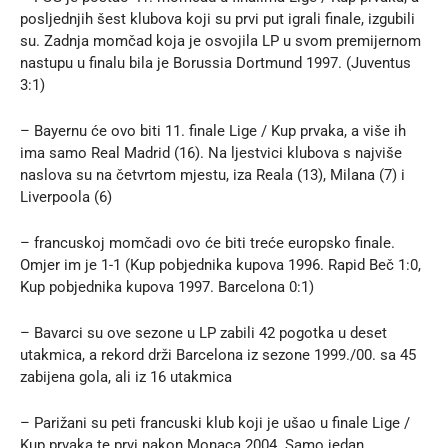
posljednjih šest klubova koji su prvi put igrali finale, izgubili
su. Zadnja momčad koja je osvojila LP u svom premijernom
nastupu u finalu bila je Borussia Dortmund 1997. (Juventus
3:1)
– Bayernu će ovo biti 11. finale Lige / Kup prvaka, a više ih
ima samo Real Madrid (16). Na ljestvici klubova s najviše
naslova su na četvrtom mjestu, iza Reala (13), Milana (7) i
Liverpoola (6)
– francuskoj momčadi ovo će biti treće europsko finale.
Omjer im je 1-1 (Kup pobjednika kupova 1996. Rapid Beč 1:0,
Kup pobjednika kupova 1997. Barcelona 0:1)
– Bavarci su ove sezone u LP zabili 42 pogotka u deset
utakmica, a rekord drži Barcelona iz sezone 1999./00. sa 45
zabijena gola, ali iz 16 utakmica
– Parižani su peti francuski klub koji je ušao u finale Lige /
Kup prvaka te prvi nakon Monaca 2004. Samo jedan