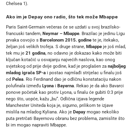
Chelsea 1).
Ako im je Depay ono radio, što tek može Mbappe
Paris Saint-Germain večeras će se uzdati u svoj brazilsko-
francuski tandem,
Neymar – Mbappe
. Brazilac je jedinu Ligu
prvaka osvojio s
Barcelonom 2015. godine
te je, itekako,
željan još velikih trofeja. S druge strane,
Mbappe
je još mlad,
tek mu je
21 godina
, no odavno je dokazao kako može biti
ključan kotačić u osvajanju najvećih naslova, kao onog
svjetskog od prije dvije godine, kad je proglašen za
najboljeg
mladog igrača SP-a
i postao najmlađi strijelac u finalu još
od
Pelea
. Rio Ferdinand dao je odličnu konstataciju nakon
polufinala između
Lyona
i
Bayerna
. Rekao je da ako Bavarci
ponove početak kao protiv Lyona, u finalu će gubiti 0:3 prije
nego što, uopće, kažu „bu“. Odlična izjava legende
Manchester Uniteda koja je, sigurno, prilikom te izjave
mislila na mladog Kyliana. Ako je
Depay
mogao nekoliko
puta pretrčati Bayernovu obranu bez problema, zamislite što
bi im mogao napraviti Mbappe.