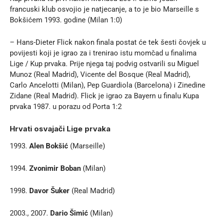
francuski klub osvojio je natjecanje, a to je bio Marseille s
Bokšićem 1993. godine (Milan 1:0)
– Hans-Dieter Flick nakon finala postat će tek šesti čovjek u
povijesti koji je igrao za i trenirao istu momčad u finalima
Lige / Kup prvaka. Prije njega taj podvig ostvarili su Miguel
Munoz (Real Madrid), Vicente del Bosque (Real Madrid),
Carlo Ancelotti (Milan), Pep Guardiola (Barcelona) i Zinedine
Zidane (Real Madrid). Flick je igrao za Bayern u finalu Kupa
prvaka 1987. u porazu od Porta 1:2
Hrvati osvajači Lige prvaka
1993.
Alen Bokšić
(Marseille)
1994.
Zvonimir Boban
(Milan)
1998.
Davor Šuker
(Real Madrid)
2003., 2007.
Dario Šimić
(Milan)