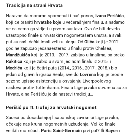
Tradicija na strani Hrvata
Naravno da moramo spomenuti i naš ponos,
Ivana Perišića
,
koji će braniti
hrvatske boje
u večerašnjem finalu, a nadamo
se da ćemo ga vidjeti u prvom sastavu. Ovo će biti deveto
uzastopno finale s hrvatskim nogometašem unutra, a svaki
put su naši dečki imali veliku ulogu. Od
Olića
koji je 2012.
godine zapucao jedanaesterac u finalu protiv Chelsea,
Mandžukića
koji je 2013. i 2017. zabijao u finalima, pa preko
Rakitića
koji je zabio u svom jedinom finalu iz 2015. i
Modrića
koji je četiri puta (2014., 2016., 2017., 2018.) bio
jedan od glavnih igrača Reala, sve do
Lovrena
koji je prošle
sezone upisao asistenciju u osvajanju Liverpoolovog
naslova protiv Tottenhama. Finala Lige prvaka stvorena su za
Hrvate, a na Perišiću je da nastavi tradiciju…
Perišić po 11. trofej za hrvatski nogomet
Sudeći po dosadašnjoj lisabonskoj završnici Lige prvaka,
očekuje nas kruna nogometnih uzbuđenja. Veliko finale
velikih momčadi.
Paris Saint-Germain
prvi put? Ili
Bayern