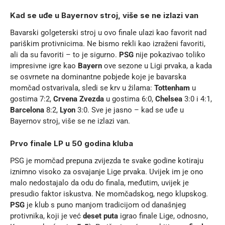
Kad se uđe u Bayernov stroj, više se ne izlazi van
Bavarski golgeterski stroj u ovo finale ulazi kao favorit nad
pariškim protivnicima. Ne bismo rekli kao izraženi favoriti,
ali da su favoriti – to je sigurno.
PSG
nije pokazivao toliko
impresivne igre kao
Bayern
ove sezone u Ligi prvaka, a kada
se osvrnete na dominantne pobjede koje je bavarska
momčad ostvarivala, sledi se krv u žilama:
Tottenham
u
gostima 7:2,
Crvena Zvezda
u gostima 6:0,
Chelsea
3:0 i 4:1,
Barcelona
8:2,
Lyon
3:0. Sve je jasno – kad se uđe u
Bayernov stroj, više se ne izlazi van.
Prvo finale LP u 50 godina kluba
PSG je momčad prepuna zvijezda te svake godine kotiraju
iznimno visoko za osvajanje Lige prvaka. Uvijek im je ono
malo nedostajalo da odu do finala, međutim, uvijek je
presudio faktor iskustva. Ne momčadskog, nego klupskog.
PSG
je klub s puno manjom tradicijom od današnjeg
protivnika, koji je već
deset puta
igrao finale Lige, odnosno,