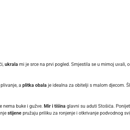
ći,
ukrala
mi je srce na prvi pogled. Smjestila se u mirnoj uvali,
plivanje, a
plitka obala
je idealna za obitelji s malom djecom. 
je nema buke i gužve.
Mir i tišina
glavni su aduti Stošića. Ponijeti
žnje
stijene
pružaju priliku za ronjenje i otkrivanje podvodnog svi