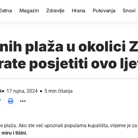
četna
Magazin
Zdravlje
Hrana
Putovanja
Snovi
nih plaža u okolici 
ate posjetiti ovo lj
k
17 rujna, 2024
5 min čitanja
lje plaža. Ako ste već upoznali popularna kupališta, vrijeme je za
miru i tišini.