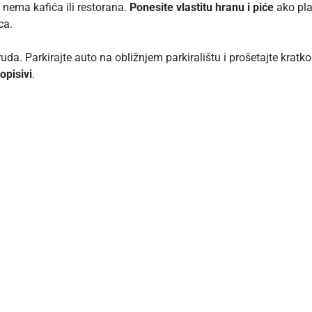
 nema kafića ili restorana.
Ponesite vlastitu hranu i piće
ako pla
ca.
 truda. Parkirajte auto na obližnjem parkiralištu i prošetajte kr
opisivi
.