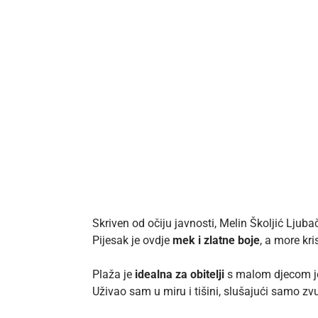
Skriven od očiju javnosti, Melin Školjić Ljuba
Pijesak je ovdje
mek i zlatne boje
, a more kri
Plaža je
idealna za obitelji
s malom djecom jer
Uživao sam u miru i tišini, slušajući samo zv