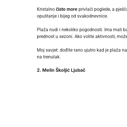
Kristalno
čisto more
privlači poglede, a pješ
opuštanje i bijeg od svakodnevnice.
Plaža nudi i nekoliko pogodnosti. Ima mali ba
prednost u sezoni. Ako volite aktivnosti, možet
Moj savjet: dođite rano ujutro kad je plaža naj
na trenutak.
2. Melin Školjić Ljubač