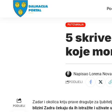
Po
PUTOVANJA
5 skrive
koje mor
Napisao
Lorena Nova
PODIJELI
Zadar i okolica kriju prave dragulje za ljubite
PODIJELI
blizini
Zadra
čekaju da ih istražite i uživate u 