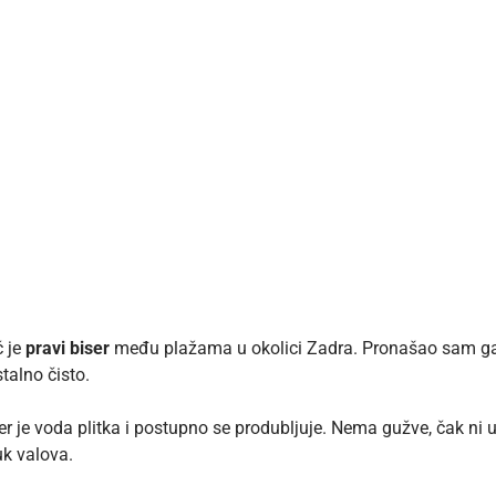
č je
pravi biser
među plažama u okolici Zadra. Pronašao sam ga 
stalno čisto.
 je voda plitka i postupno se produbljuje. Nema gužve, čak ni us
uk valova.