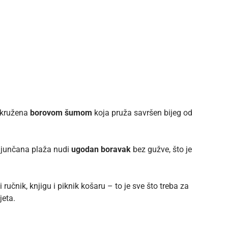
 okružena
borovom šumom
koja pruža savršen bijeg od
Šljunčana plaža nudi
ugodan boravak
bez gužve, što je
 ručnik, knjigu i piknik košaru – to je sve što treba za
jeta.