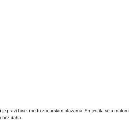
i
je pravi biser među zadarskim plažama. Smjestila se u malo
m bez daha.