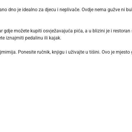
čano dno je idealno za djecu i neplivače. Ovdje nema gužve ni b
r gdje možete kupiti osvježavajuća pića, a u blizini je i restora
e iznajmiti pedalinu ili kajak.
mirnija. Ponesite ručnik, knjigu i uživajte u tišini. Ovo je mjest