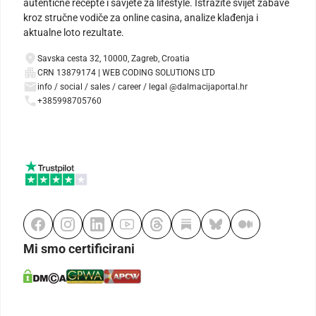
autentične recepte i savjete za lifestyle. Istražite svijet zabave
kroz stručne vodiče za online casina, analize klađenja i
aktualne loto rezultate.
Savska cesta 32, 10000, Zagreb, Croatia
CRN 13879174 | WEB CODING SOLUTIONS LTD
info / social / sales / career / legal @dalmacijaportal.hr
+385998705760
Mi smo certificirani