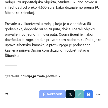
radnju i tri ugostiteljska objekta, otuđivši ukupno novac u
vrijednosti od preko 4.600 eura, kako doznajemo prema
PU
šibensko-kninskoj
.
Provale u vulkanizersku radnju, koja je u vlasništvu 50-
godišnjaka, dogodile su se tri puta, dok su ostali objekti
provaljeni po jednom ili dva puta. Osumnjičeni je, nakon
dovršetka istrage, predan pritvorskom nadzorniku Policijske
uprave šibensko-kninske, a protiv njega je podnesena
kaznena prijava Općinskom državnom odvjetništvu u
Šibeniku.
OZNAKE
policija
provala
provalnik
FACEBOOK