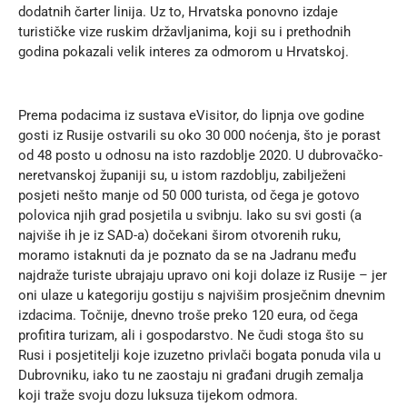
dodatnih čarter linija. Uz to, Hrvatska ponovno izdaje
turističke vize ruskim državljanima, koji su i prethodnih
godina pokazali velik interes za odmorom u Hrvatskoj.
Prema podacima iz sustava eVisitor, do lipnja ove godine
gosti iz Rusije ostvarili su oko 30 000 noćenja, što je porast
od 48 posto u odnosu na isto razdoblje 2020. U dubrovačko-
neretvanskoj županiji su, u istom razdoblju, zabilježeni
posjeti nešto manje od 50 000 turista, od čega je gotovo
polovica njih grad posjetila u svibnju. Iako su svi gosti (a
najviše ih je iz SAD-a) dočekani širom otvorenih ruku,
moramo istaknuti da je poznato da se na Jadranu među
najdraže turiste ubrajaju upravo oni koji dolaze iz Rusije – jer
oni ulaze u kategoriju gostiju s najvišim prosječnim dnevnim
izdacima. Točnije, dnevno troše preko 120 eura, od čega
profitira turizam, ali i gospodarstvo. Ne čudi stoga što su
Rusi i posjetitelji koje izuzetno privlači bogata ponuda vila u
Dubrovniku, iako tu ne zaostaju ni građani drugih zemalja
koji traže svoju dozu luksuza tijekom odmora.