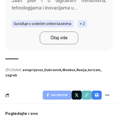
Jaan piše i o digitalnim trendovima,
tehnologijama i inovacijama u...
Surađuje s vodećim online kasinima
+ 2
Čitaj više
OZNAKE
avioprijevoz
Dubrovnik
Moskva
Rusija
turizam
zagreb
FACEBOOK
Pogledajte i ovo