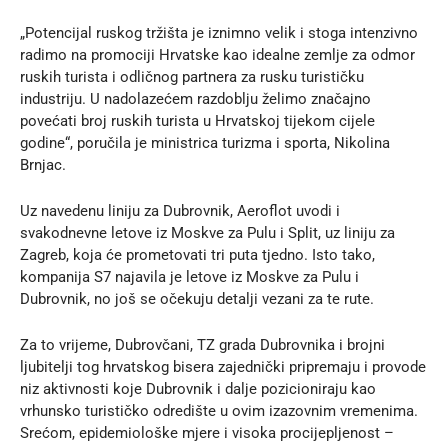
„Potencijal ruskog tržišta je iznimno velik i stoga intenzivno
radimo na promociji Hrvatske kao idealne zemlje za odmor
ruskih turista i odličnog partnera za rusku turističku
industriju. U nadolazećem razdoblju želimo značajno
povećati broj ruskih turista u Hrvatskoj tijekom cijele
godine“,
poručila je ministrica turizma i sporta
, Nikolina
Brnjac.
Uz navedenu liniju za Dubrovnik, Aeroflot uvodi i
svakodnevne letove iz Moskve za Pulu i Split, uz liniju za
Zagreb, koja će prometovati tri puta tjedno. Isto tako,
kompanija S7 najavila je letove iz Moskve za Pulu i
Dubrovnik, no još se očekuju detalji vezani za te rute.
Za to vrijeme, Dubrovčani, TZ grada Dubrovnika i brojni
ljubitelji tog hrvatskog bisera zajednički pripremaju i provode
niz aktivnosti koje Dubrovnik i dalje pozicioniraju kao
vrhunsko turističko odredište u ovim izazovnim vremenima.
Srećom, epidemiološke mjere i visoka procijepljenost –