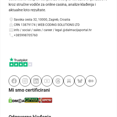
kroz stručne vodiče za online casina, analize klađenja i
aktualne loto rezultate.
Savska cesta 32, 10000, Zagreb, Croatia
CRN 13879174 | WEB CODING SOLUTIONS LTD
info / social / sales / career / legal @dalmacijaportal.hr
+385998705760
Mi smo certificirani
Odgovorno klađenje