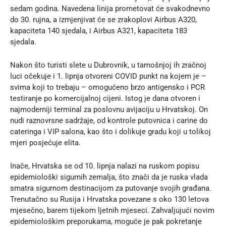
sedam godina. Navedena linija prometovat će
svakodnevno
do 30. rujna
, a izmjenjivat će se zrakoplovi Airbus A320,
kapaciteta 140 sjedala, i Airbus A321, kapaciteta 183
sjedala.
Nakon što turisti slete u Dubrovnik, u tamošnjoj ih zračnoj
luci očekuje i 1. lipnja otvoreni COVID punkt na kojem je –
svima koji to trebaju – omogućeno brzo antigensko i PCR
testiranje po komercijalnoj cijeni. Istog je dana otvoren i
najmoderniji terminal za poslovnu avijaciju u Hrvatskoj. On
nudi raznovrsne sadržaje, od kontrole putovnica i carine do
cateringa i VIP salona
, kao što i dolikuje gradu koji u tolikoj
mjeri posjećuje elita.
Inače, Hrvatska se od 10. lipnja nalazi na ruskom popisu
epidemiološki sigurnih zemalja, što znači da je ruska vlada
smatra sigurnom destinacijom za putovanje svojih građana.
Trenutačno su Rusija i Hrvatska povezane s oko 130 letova
mjesečno, barem tijekom ljetnih mjeseci. Zahvaljujući novim
epidemiološkim preporukama, moguće je pak pokretanje