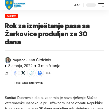
Aa
ARHIVA
Rok za izmještanje pasa sa
Žarkovice produljen za 30
dana
Jaan Girdeinis
Napisao
8 srpnja, 2022
3 min čitanja
Foto: Grad Dubrovnik
Sanitat Dubrovnik d.o.o. zaprimio je novo rješenje Službe
veterinarske inspekcije pri Državnom inspektoratu Republike
Hrvatske kojim je za 30 dana produljen rok zbrinjavanja pasa