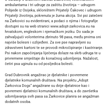
ambulantama i tri udruge za zaštitu životinja – udrugom
Pobjede iz Osijeka, skloništem Prijatelji Čakovec i udrugom
Prijatelji životinja, pokrenuta je žurna akcija. Svi psi zatečeni
na Žarkovici su evidentirani, a podaci o njima i fotografije
dostupni su na web stranici www.adopt-zarkovica.eu na
hrvatskom, engleskom i njemačkom jeziku. Do sada je
zahvaljujući volonterima zbrinuto 98 pasa, među prvima oni
najviše bolesni i ozlijeđeni. Za sve pse napravljeni su
zdravstveni kartoni te se provodi mikročipiranje i kastriranje.
Psi nakon započinjanja liječenja dolaze na skrb udruga te u
privremene smještaje do konačnog udomljenja. Nažalost,
četiri psa uginula su od posljedica bolesti.
Grad Dubrovnik angažirao je djelatnike i povremene
djelatnike komunalnih društava. Na projektu „Adopt
Žarkovica Dogs“ angažirane su dvije djelatnice kao i
povremeni djelatnici komunalnih društava, a do završetka
udomljavanja svih pasa sa Žarkovice planira se angažman
dodatnih osoba.