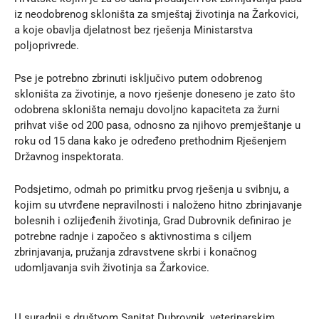
iz neodobrenog skloništa za smještaj životinja na Žarkovici,
a koje obavlja djelatnost bez rješenja Ministarstva
poljoprivrede.
Pse je potrebno zbrinuti isključivo putem odobrenog
skloništa za životinje, a novo rješenje doneseno je zato što
odobrena skloništa nemaju dovoljno kapaciteta za žurni
prihvat više od 200 pasa, odnosno za njihovo premještanje u
roku od 15 dana kako je određeno prethodnim Rješenjem
Državnog inspektorata.
Podsjetimo, odmah po primitku prvog rješenja u svibnju, a
kojim su utvrđene nepravilnosti i naloženo hitno zbrinjavanje
bolesnih i ozlijeđenih životinja, Grad Dubrovnik definirao je
potrebne radnje i započeo s aktivnostima s ciljem
zbrinjavanja, pružanja zdravstvene skrbi i konačnog
udomljavanja svih životinja sa Žarkovice.
U suradnji s društvom Sanitat Dubrovnik, veterinarskim