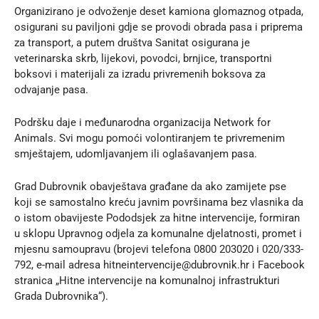
Organizirano je odvoženje deset kamiona glomaznog otpada,
osigurani su paviljoni gdje se provodi obrada pasa i priprema
za transport, a putem društva Sanitat osigurana je
veterinarska skrb, lijekovi, povodci, brnjice, transportni
boksovi i materijali za izradu privremenih boksova za
odvajanje pasa.
Podršku daje i međunarodna organizacija Network for
Animals. Svi mogu pomoći volontiranjem te privremenim
smještajem, udomljavanjem ili oglašavanjem pasa.
Grad Dubrovnik obavještava građane da ako zamijete pse
koji se samostalno kreću javnim površinama bez vlasnika da
o istom obavijeste Pododsjek za hitne intervencije, formiran
u sklopu Upravnog odjela za komunalne djelatnosti, promet i
mjesnu samoupravu (brojevi telefona 0800 203020 i 020/333-
792, e-mail adresa
hitneintervencije@dubrovnik.hr
i Facebook
stranica „Hitne intervencije na komunalnoj infrastrukturi
Grada Dubrovnika“).