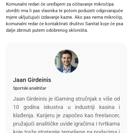
Komunalni redari će uređajem za očitavanje mikročipa
utvrditi ima li pas vlasnika te potom poduzeti odgovarajuće
mjere uključujući izdavanje kazne. Ako pas nema mikročip,
komunalni redar će kontaktirati društvo Sanitat koje će psa
dalje zbrinuti putem odobrenog skloništa.
Jaan Girdeinis
Sportski analitičar
Jaan Girdeinis je iGaming stručnjak s više od
10 godina iskustva u industriji kasina i
klađenja. Karijeru je započeo kao freelancer,
pružajući analitičke uvide igračima i tvrtkama
koje traže strategije temeljene na podacima i