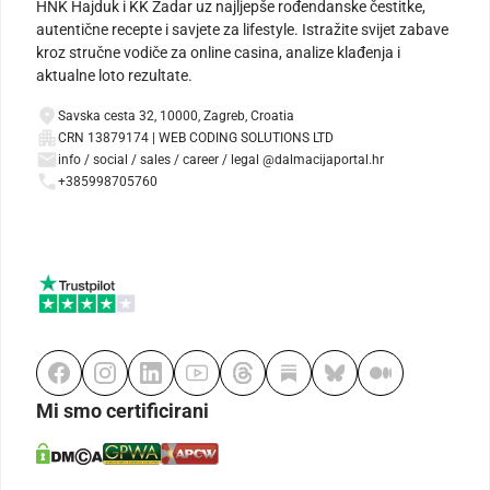
HNK Hajduk i KK Zadar uz najljepše rođendanske čestitke,
autentične recepte i savjete za lifestyle. Istražite svijet zabave
kroz stručne vodiče za online casina, analize klađenja i
aktualne loto rezultate.
Savska cesta 32, 10000, Zagreb, Croatia
CRN 13879174 | WEB CODING SOLUTIONS LTD
info / social / sales / career / legal @dalmacijaportal.hr
+385998705760
Mi smo certificirani