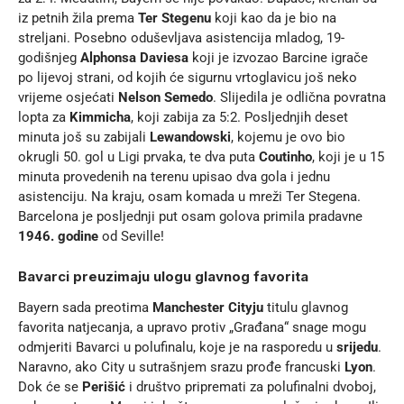
iz petnih žila prema
Ter Stegenu
koji kao da je bio na
streljani. Posebno oduševljava asistencija mladog, 19-
godišnjeg
Alphonsa Daviesa
koji je izvozao Barcine igrače
po lijevoj strani, od kojih će sigurnu vrtoglavicu još neko
vrijeme osjećati
Nelson Semedo
. Slijedila je odlična povratna
lopta za
Kimmicha
, koji zabija za 5:2. Posljednjih deset
minuta još su zabijali
Lewandowski
, kojemu je ovo bio
okrugli 50. gol u Ligi prvaka, te dva puta
Coutinho
, koji je u 15
minuta provedenih na terenu upisao dva gola i jednu
asistenciju. Na kraju, osam komada u mreži Ter Stegena.
Barcelona je posljednji put osam golova primila pradavne
1946. godine
od Seville!
Bavarci preuzimaju ulogu glavnog favorita
Bayern sada preotima
Manchester Cityju
titulu glavnog
favorita natjecanja, a upravo protiv „Građana“ snage mogu
odmjeriti Bavarci u polufinalu, koje je na rasporedu u
srijedu
.
Naravno, ako City u sutrašnjem srazu prođe francuski
Lyon
.
Dok će se
Perišić
i društvo pripremati za polufinalni dvoboj,