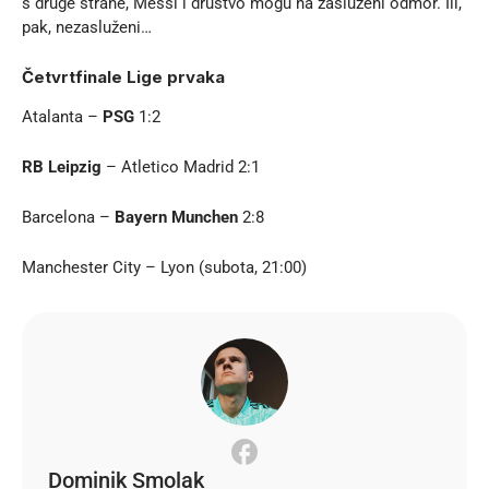
s druge strane, Messi i društvo mogu na zasluženi odmor. Ili,
pak, nezasluženi…
Četvrtfinale Lige prvaka
Atalanta –
PSG
1:2
RB Leipzig
– Atletico Madrid 2:1
Barcelona –
Bayern Munchen
2:8
Manchester City – Lyon (subota, 21:00)
Dominik Smolak