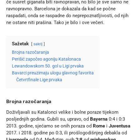
će susret giganata biti ravnopravan, no bilo je sve samo ne
ravnopravno. Barcelona je dokazala da kad se počne
raspadati, onda se raspadne do neprepoznatljivosti, od njih
ne ostane niti prašina. Tako je bilo i ove večeri.
Sažetak
sakrij
Brojna razočaranja
Perišić započeo agoniju Katalonaca
Lewandowskom 50. gol u Ligi prvaka
Bavarci preuzimaju ulogu glavnog favorita
Četvrtfinale Lige prvaka
Brojna razočaranja
Doživljavali su Katalonci velike i bolne poraze tijekom
posljednjih godina. Gubili su, upravo, od
Bayerna
0:4 i 0:3
2013. godine, sjećamo se onih poraza od
Rome
i
Juventusa
2017. i 2018. godine po 0:3, ili prošlogodišnjeg debakla od
Liverpoola
od 0:4. Međutim, ovih
2:8
od
minhenskog