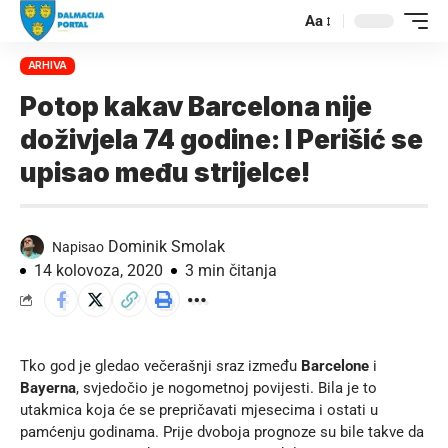
Aa
ARHIVA
Potop kakav Barcelona nije
doživjela 74 godine: I Perišić se
upisao među strijelce!
Dominik Smolak
Napisao
14 kolovoza, 2020
3 min čitanja
Tko god je gledao večerašnji sraz između
Barcelone
i
Bayerna
, svjedočio je nogometnoj povijesti. Bila je to
utakmica koja će se prepričavati mjesecima i ostati u
pamćenju godinama. Prije dvoboja prognoze su bile takve da