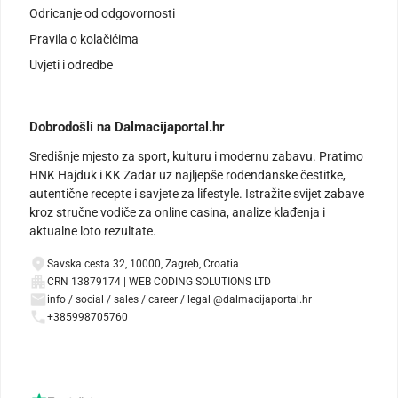
Odricanje od odgovornosti
Pravila o kolačićima
Uvjeti i odredbe
Dobrodošli na Dalmacijaportal.hr
Središnje mjesto za sport, kulturu i modernu zabavu. Pratimo
HNK Hajduk i KK Zadar uz najljepše rođendanske čestitke,
autentične recepte i savjete za lifestyle. Istražite svijet zabave
kroz stručne vodiče za online casina, analize klađenja i
aktualne loto rezultate.
Savska cesta 32, 10000, Zagreb, Croatia
CRN 13879174 | WEB CODING SOLUTIONS LTD
info / social / sales / career / legal @dalmacijaportal.hr
+385998705760