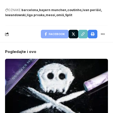
OZNAKE
barcelona
bayern munchen
coutinho
ivan perišić
lewandowski
liga prvaka
messi
omiš
Split
FACEBOOK
Pogledajte i ovo