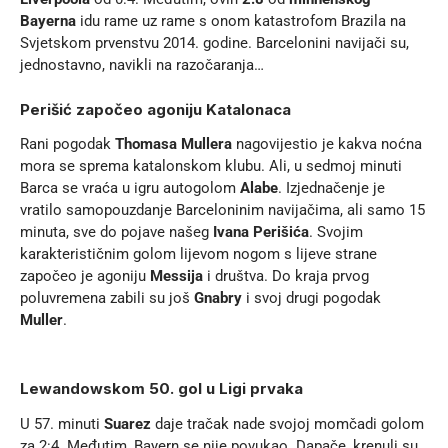
Bayerna
idu rame uz rame s onom katastrofom Brazila na
Svjetskom prvenstvu 2014. godine. Barcelonini navijači su,
jednostavno, navikli na razočaranja…
Perišić započeo agoniju Katalonaca
Rani pogodak
Thomasa Mullera
nagovijestio je kakva noćna
mora se sprema katalonskom klubu. Ali, u sedmoj minuti
Barca se vraća u igru autogolom
Alabe
. Izjednačenje je
vratilo samopouzdanje Barceloninim navijačima, ali samo 15
minuta, sve do pojave našeg
Ivana Perišića
. Svojim
karakterističnim golom lijevom nogom s lijeve strane
započeo je agoniju
Messija
i društva. Do kraja prvog
poluvremena zabili su još
Gnabry
i svoj drugi pogodak
Muller
.
Lewandowskom 50. gol u Ligi prvaka
U 57. minuti
Suarez
daje tračak nade svojoj momčadi golom
za 2:4. Međutim, Bayern se nije povukao. Dapače, krenuli su