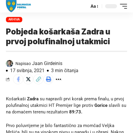
Aa
ARHIVA
Pobjeda košarkaša Zadra u
prvoj polufinalnoj utakmici
Jaan Girdeinis
Napisao
17 svibnja, 2021
3 min čitanja
Košarkaši
Zadra
su napravili prvi korak prema finalu, u prvoj
polufinalnoj utakmici HT Premijer lige protiv
Gorice
slavili su
na domaćem terenu rezultatom
89:73.
Prvo poluvrijeme je bilo fantastično za momčad Veljka
Mršića, bili su na visokom nivou u napadu i u obrani. Nakon