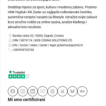
Središnje mjesto za sport, kulturu i modernu zabavu. Pratimo
HNK Hajduk i KK Zadar uz najljepše rođendanske čestitke,
autentične recepte i savjete za lifestyle. Istražite svijet zabave
kroz stručne vodiče za online casina, analize klađenja i
aktualne loto rezultate.
Savska cesta 32, 10000, Zagreb, Croatia
CRN 13879174 | WEB CODING SOLUTIONS LTD
info / social / sales / career / legal @dalmacijaportal.hr
+385998705760
Mi smo certificirani