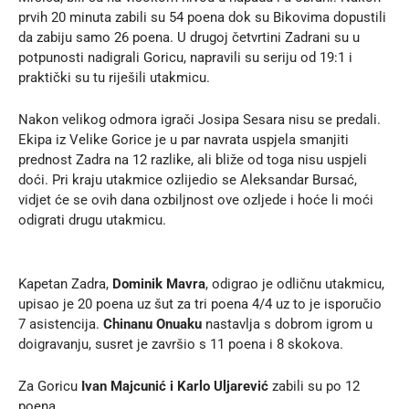
prvih 20 minuta zabili su 54 poena dok su Bikovima dopustili
da zabiju samo 26 poena. U drugoj četvrtini Zadrani su u
potpunosti nadigrali Goricu, napravili su seriju od 19:1 i
praktički su tu riješili utakmicu.
Nakon velikog odmora igrači Josipa Sesara nisu se predali.
Ekipa iz Velike Gorice je u par navrata uspjela smanjiti
prednost Zadra na 12 razlike, ali bliže od toga nisu uspjeli
doći. Pri kraju utakmice ozlijedio se Aleksandar Bursać,
vidjet će se ovih dana ozbiljnost ove ozljede i hoće li moći
odigrati drugu utakmicu.
Kapetan Zadra,
Dominik Mavra
, odigrao je odličnu utakmicu,
upisao je 20 poena uz šut za tri poena 4/4 uz to je isporučio
7 asistencija.
Chinanu
Onuaku
nastavlja s dobrom igrom u
doigravanju, susret je završio s 11 poena i 8 skokova.
Za Goricu
Ivan Majcunić i Karlo Uljarević
zabili su po 12
poena.