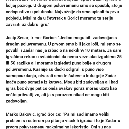
boljoj poziciji. U drugom poluvremenu smo se opustili, što je
nedopustivo u polufinalu. Najvažnije da smo upisali tu prvu
pobjedu. Mislim da u četvrtak u Gorici moramo tu seriju
završiti uz dobru igru.”
Josip Sesar
, trener
Gorice: “Jedino mogu biti zadovoljan s
drugim poluvremenu. U prvom smo bili jako loši, mi smo se
povukli i Zadar nas je izbacio na nekih 9/10 metara. Ja sam
igračima rekao u svlačionici da nema veze ako izgubimo 25
ili 50 razlike ali moramo izgledati puno bolje u drugom
poluvremenu. Kasnije su dečki odigrali s puno više
samopouzdanja, otvarali smo te šuteve u kutu gdje Zadar
inače puno pomaže iz kuteva. Mogu biti zadovoljan ali kad
igraš bez dvije petice onda ovakav poraz moraš uzeti kao
nešto prihvatljivo, ali ja s porazom nikad ne mogu biti
zadovoljan.
Marko Baković
, igrač
Gorice: “Pa mi sad imamo veliki
problem s rosterom po pitanju visokih igrača i to je Zadar u
prvom poluvremenu maksimalno iskoristio. Oni su nas