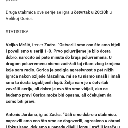
Druga utakmica ove serije se igra u
četvrtak u 20:30h
u
Velikoj Gorici.
STATISTIKA
Veljko Mršić
, trener
Zadra
:
“Ostvarili smo ono što smo htjeli
i poveli smo u seriji 1-0. Prvo poluvrijeme je bilo dosta
dobro, naročito od pete minute do kraja poluvremena. U
drugom poluvremenu nismo zadržali taj ritam zbog izmjena
koje sam radio. Gorica je podigla agresivnost s pet nižih
igrača nakon ozljede Mazalina, mi se tu nismo snašli i imali
smo tu dosta izgubljenih lopti. Želja nam je u četvrtak
završiti seriju, ali dobro je ovo što smo vidjeli, ako ne
budemo pravi Gorica može biti opasna, ali očekujem da
ćemo biti pravi.
Antonio Jordano
, igrač
Zadra: “Ušli smo dobro u utakmicu,
napravili smo ono što smo se dogovorili, agresivno u obrani
i fokusirano, dok smo u napadu dijelili loptu i tražili igrače u