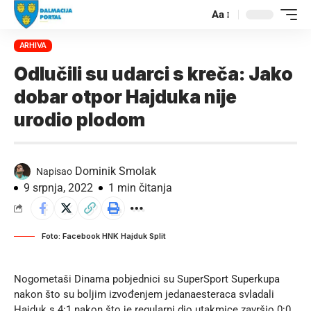
Aa
ARHIVA
Odlučili su udarci s kreča: Jako
dobar otpor Hajduka nije
urodio plodom
Dominik Smolak
Napisao
9 srpnja, 2022
1 min čitanja
Foto: Facebook HNK Hajduk Split
Nogometaši Dinama pobjednici su SuperSport Superkupa
nakon što su boljim izvođenjem jedanaesteraca svladali
Hajduk s 4:1 nakon što je regularni dio utakmice završio 0:0.