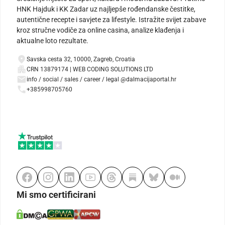
HNK Hajduk i KK Zadar uz najljepše rođendanske čestitke,
autentične recepte i savjete za lifestyle. Istražite svijet zabave
kroz stručne vodiče za online casina, analize klađenja i
aktualne loto rezultate.
Savska cesta 32, 10000, Zagreb, Croatia
CRN 13879174 | WEB CODING SOLUTIONS LTD
info / social / sales / career / legal @dalmacijaportal.hr
+385998705760
Mi smo certificirani