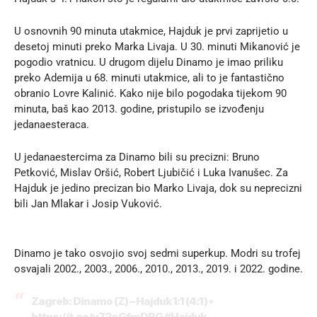
U osnovnih 90 minuta utakmice, Hajduk je prvi zaprijetio u
desetoj minuti preko Marka Livaja. U 30. minuti Mikanović je
pogodio vratnicu. U drugom dijelu Dinamo je imao priliku
preko Ademija u 68. minuti utakmice, ali to je fantastično
obranio Lovre Kalinić. Kako nije bilo pogodaka tijekom 90
minuta, baš kao 2013. godine, pristupilo se izvođenju
jedanaesteraca.
U jedanaestercima za Dinamo bili su precizni: Bruno
Petković, Mislav Oršić, Robert Ljubičić i Luka Ivanušec. Za
Hajduk je jedino precizan bio
Marko Livaja
, dok su neprecizni
bili Jan Mlakar i Josip Vuković.
Dinamo je tako osvojio svoj sedmi superkup. Modri su trofej
osvajali 2002., 2003., 2006., 2010., 2013., 2019. i 2022. godine.
Zagreb: Dinamo (Z) – Hajduk 1:1 (4:1) •
https://t.co/y73sGfmDRG
#Hajduk