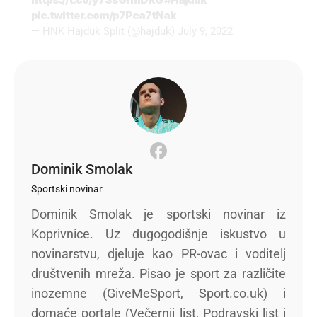
pic.twitter.com/p7Pca7tNak
— HNK Hajduk Split (@hajduk)
July 9, 2022
Dominik Smolak
Sportski novinar
Dominik Smolak je sportski novinar iz
Koprivnice. Uz dugogodišnje iskustvo u
novinarstvu, djeluje kao PR-ovac i voditelj
društvenih mreža. Pisao je sport za različite
inozemne (GiveMeSport, Sport.co.uk) i
domaće portale (Večernji list, Podravski list i