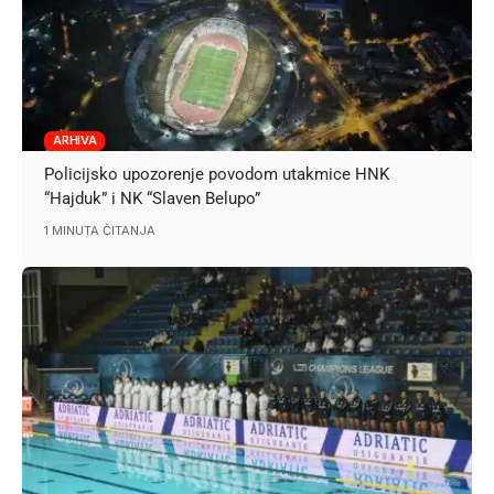
ARHIVA
Policijsko upozorenje povodom utakmice HNK
“Hajduk” i NK “Slaven Belupo”
1 MINUTA ČITANJA