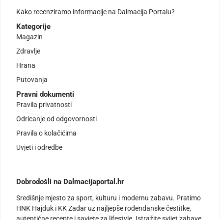
Kako recenziramo informacije na Dalmacija Portalu?
Kategorije
Magazin
Zdravlje
Hrana
Putovanja
Pravni dokumenti
Pravila privatnosti
Odricanje od odgovornosti
Pravila o kolačićima
Uvjeti i odredbe
Dobrodošli na Dalmacijaportal.hr
Središnje mjesto za sport, kulturu i modernu zabavu. Pratimo
HNK Hajduk i KK Zadar uz najljepše rođendanske čestitke,
autentične recepte i savjete za lifestyle. Istražite svijet zabave