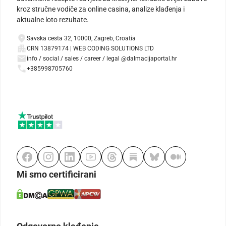
kroz stručne vodiče za online casina, analize klađenja i
aktualne loto rezultate.
Savska cesta 32, 10000, Zagreb, Croatia
CRN 13879174 | WEB CODING SOLUTIONS LTD
info / social / sales / career / legal @dalmacijaportal.hr
+385998705760
Mi smo certificirani