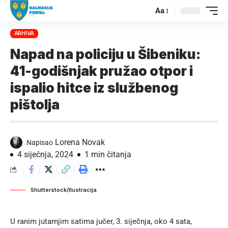
Aa
ARHIVA
Napad na policiju u Šibeniku:
41-godišnjak pružao otpor i
ispalio hitce iz službenog
pištolja
Lorena Novak
Napisao
4 siječnja, 2024
1 min čitanja
Shutterstock/Ilustracija
U ranim jutarnjim satima jučer, 3. siječnja, oko 4 sata,