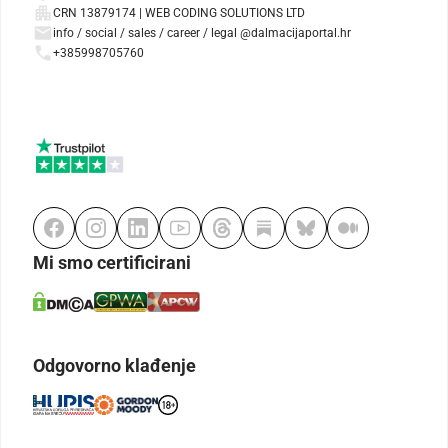
CRN 13879174 | WEB CODING SOLUTIONS LTD
info / social / sales / career / legal @dalmacijaportal.hr
+385998705760
Mi smo certificirani
Odgovorno klađenje