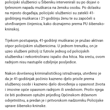
policijski službenici u Šibeniku intervenirali su po dojavi o
tjelesnom napadu muškarca na žensku osobu. Po dolasku
na mjesto događaja, policijski službenici su zatekli 41-
godišnjeg muškarca i 21-godišnju ženu te su započeli s
utvrđivanjem činjenica, kako doznajemo prema
PU šibensko-
kninskoj
.
Tijekom postupanja, 41-godišnji muškarac je pružao aktivan
otpor policijskim službenicima. U jednom trenutku, on je
uzeo službeni pištolj iz futrole jednog od policijskih
službenika i nekontrolirano ispalio dva hitca. Na sreću, ovom
radnjom nisu nastupile ozbiljnije posljedice.
Nakon dovršenog kriminalističkog istraživanja, utvrđeno je
da je 41-godišnjak počinio kazneno djelo prisile prema
službenoj osobi i kazneno djelo dovođenja u opasnost života
i imovine opće opasnom radnjom ili sredstvom. Protiv njega
će biti podnesen optužni prijedlog Općinskom državnom
odvjetništvu, a predan je i pritvorskom nadzorniku Policijske
uprave šibensko-kninske.