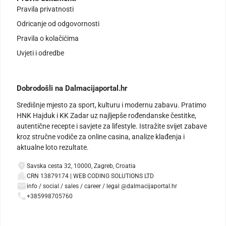
Pravila privatnosti
Odricanje od odgovornosti
Pravila o kolačićima
Uvjeti i odredbe
Dobrodošli na Dalmacijaportal.hr
Središnje mjesto za sport, kulturu i modernu zabavu. Pratimo
HNK Hajduk i KK Zadar uz najljepše rođendanske čestitke,
autentične recepte i savjete za lifestyle. Istražite svijet zabave
kroz stručne vodiče za online casina, analize klađenja i
aktualne loto rezultate.
Savska cesta 32, 10000, Zagreb, Croatia
CRN 13879174 | WEB CODING SOLUTIONS LTD
info / social / sales / career / legal @dalmacijaportal.hr
+385998705760