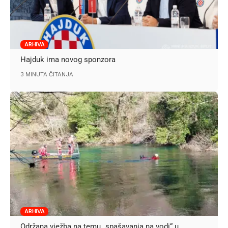
ARHIVA
Hajduk ima novog sponzora
3 MINUTA ČITANJA
ARHIVA
Održana vježba na temu „spašavanja na vodi“ u