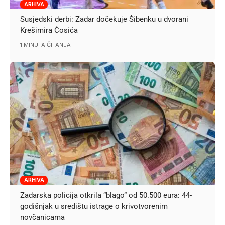
ARHIVA
Susjedski derbi: Zadar dočekuje Šibenku u dvorani
Krešimira Ćosića
1 MINUTA ČITANJA
ARHIVA
Zadarska policija otkrila “blago” od 50.500 eura: 44-
godišnjak u središtu istrage o krivotvorenim
novčanicama