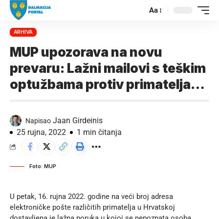
Aa
ARHIVA
MUP upozorava na novu
prevaru: Lažni mailovi s teškim
optužbama protiv primatelja…
Jaan Girdeinis
Napisao
25 rujna, 2022
1 min čitanja
Foto: MUP
U petak, 16. rujna 2022. godine na veći broj adresa
elektroničke pošte različitih primatelja u Hrvatskoj
dostavljena je lažna poruka u kojoj se nepoznata osoba