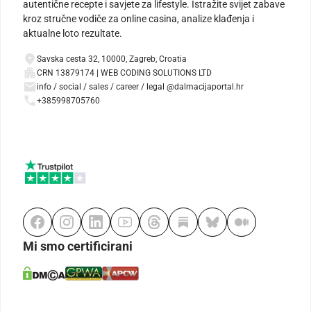
autentične recepte i savjete za lifestyle. Istražite svijet zabave
kroz stručne vodiče za online casina, analize klađenja i
aktualne loto rezultate.
Savska cesta 32, 10000, Zagreb, Croatia
CRN 13879174 | WEB CODING SOLUTIONS LTD
info / social / sales / career / legal @dalmacijaportal.hr
+385998705760
Mi smo certificirani