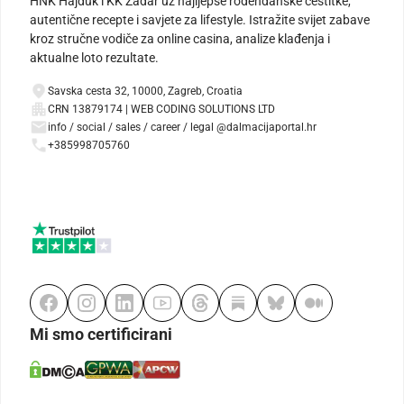
HNK Hajduk i KK Zadar uz najljepše rođendanske čestitke,
autentične recepte i savjete za lifestyle. Istražite svijet zabave
kroz stručne vodiče za online casina, analize klađenja i
aktualne loto rezultate.
Savska cesta 32, 10000, Zagreb, Croatia
CRN 13879174 | WEB CODING SOLUTIONS LTD
info / social / sales / career / legal @dalmacijaportal.hr
+385998705760
Mi smo certificirani