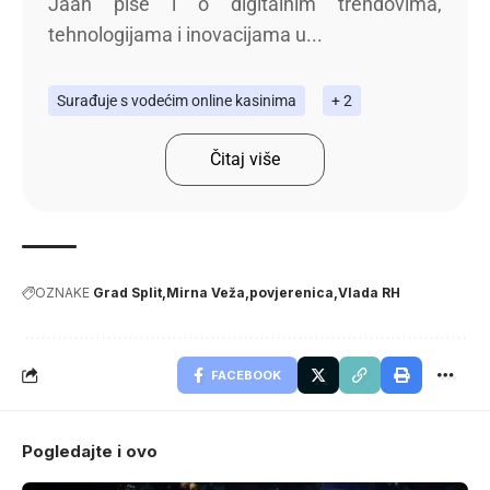
Jaan piše i o digitalnim trendovima,
tehnologijama i inovacijama u...
Surađuje s vodećim online kasinima
+ 2
Čitaj više
OZNAKE
Grad Split
Mirna Veža
povjerenica
Vlada RH
FACEBOOK
Pogledajte i ovo