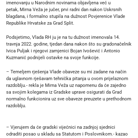
imenovanju u Narodnim novinama objavljena već u
petak, Mirna Veža je jučer, prvi radni dan nakon Uskrsnih
blagdana, i formalno stupila na dužnost Povjerenice Vlade
Republike Hrvatske za Grad Split.
Podsjetimo, Vlada RH ju je na tu dužnost imenovala 14.
travnja 2022. godine, tjedan dana nakon što su gradonačelnik
Ivica Puljak i njegovi zamjenici Bojan Ivošević i Antonio
Kuzmanić podnijeli ostavke na svoje funkcije.
– Temeljem rješenja Vlade obaveze su mi zadane na način
da uglavnom rješavam tehnička pitanja u ovom prijelaznom
razdoblju.- rekla je Mirna Veža uz napomenu da će zajedno
sa svojim kolegama iz Gradske uprave osigurati da Grad
normalno funkcionira uz sve obaveze preuzete u prethodnom
razdoblju.
– Vjerujem da će gradski vijećnici na zadnjoj sjednici
odraditi posao u skladu sa Statutom i Poslovnikom.- kazao