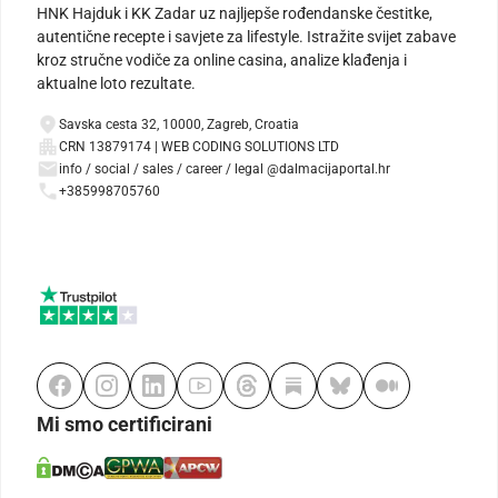
HNK Hajduk i KK Zadar uz najljepše rođendanske čestitke,
autentične recepte i savjete za lifestyle. Istražite svijet zabave
kroz stručne vodiče za online casina, analize klađenja i
aktualne loto rezultate.
Savska cesta 32, 10000, Zagreb, Croatia
CRN 13879174 | WEB CODING SOLUTIONS LTD
info / social / sales / career / legal @dalmacijaportal.hr
+385998705760
Mi smo certificirani