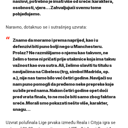
naslovi, potrebno je imati više od sreće: karaktera,
osobnosti, vjere… Zahvaljujući svemu tome
pobjeđujemo.
Naravno, dotaknuo se i sutrašnjeg uzvrata:
Znamo da moramo i prema naprijed, kao i u
defenzivi biti puno bolji nego u Manchesteru.
Prolaz? Ne razmišljamo o njemu kao takvom, ne
želim o tome ni pričati prije utakmice koja ima takvu
važnost kao ova sutra. Ali, želimo slaviti tu titulu s
navijačima na Cibelesu (trg, simbol Madrida, op.
a.), nije nas tamo bilo već četiri godine. Navijači su
nam puno pomogli da pređemo neke prepreke koje
su bile pred nama. Nakon četiri godine opet doći
pred vrata finala, to ne može biti samo zbog faktora
sreće. Morali smo pokazati nešto više, karakter,
snagu…
Uzvrat polufinala Lige prvaka između Reala i Cityja igra se