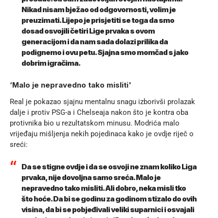
Nikad nisam bježao od odgovornosti, volim je
preuzimati. Lijepo je prisjetiti se toga da smo
dosad osvojili četiri Lige prvaka s ovom
generacijom i da nam sada dolazi prilika da
podignemo i ovu petu. Sjajna smo momčad s jako
dobrim igračima.
‘Malo je nepravedno tako misliti'
Real je pokazao sjajnu mentalnu snagu izborivši prolazak
dalje i protiv PSG-a i Chelseaja nakon što je kontra oba
protivnika bio u rezultatskom minusu. Modrića malo
vrijeđaju mišljenja nekih pojedinaca kako je ovdje riječ o
sreći:
Da se stigne ovdje i da se osvoji ne znam koliko Liga
prvaka, nije dovoljna samo sreća. Malo je
nepravedno tako misliti. Ali dobro, neka misli tko
što hoće. Da bi se godinu za godinom stizalo do ovih
visina, da bi se pobjeđivali veliki suparnici i osvajali