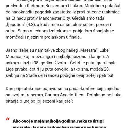
predvođen Karimom Benzemom i Lukom Modrićem pokušat
će nadoknaditi pogodak zaostatka iz prošlotjedne utakmice
na Etihadu protiv Manchester City. Gledali smo tada
„ljepoticu“ (4:3), a kud sreće da se takav susret ponovi i
sutra. Samo s jednom iznimkom – pobjedom španjolske
momčadi i njezinim prolaskom u finale…
Jasno, želje su nam takve zbog našeg „Maestra“,
Luke
Modrića
, koji možda igra i najbolju sezonu u karijeri. A
uskoro ulazi u 38. godinu života… Četiri je puta igrao finale
Lige prvaka, četiri ju puta osvojio, a tko zna, možda 28.
svibnja na Stade de Franceu podigne ovaj trofej i peti put.
Dan prije utakmice pojavio se na
press
-konferenciji zajedno
sa svojim trenerom, Carlom Ancelottijem. Dotaknuo se Luka
pitanja o „najboljoj sezoni karijere“:
Ako ovo je moja najbolja godina, neka to drugi
prosude. Ja sam zadovoljan svojim nastupima.