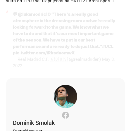
sutra od 21:00 sat uz prijenos na HRT-u 2 i Areni Sport 1.
💬
@lukamodric10
“There's a really good
atmosphere in the dressing room and we’re really
looking forward to the game. We know what we
have to do and that it's our most important game
of the season. We have to put in our best
performance and are ready to do just that."
#UCL
pic.twitter.com/iRbsdoomwX
— Real Madrid C.F. 🇬🇧🇺🇸 (@realmadriden)
May 3,
2022
Dominik Smolak
Sportski novinar