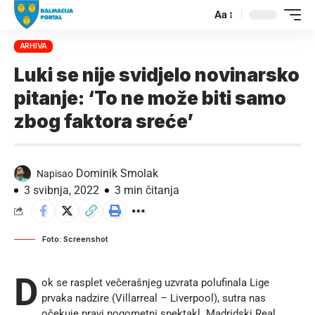
Aa
ARHIVA
Luki se nije svidjelo novinarsko
pitanje: ‘To ne može biti samo
zbog faktora sreće’
Dominik Smolak
Napisao
3 svibnja, 2022
3 min čitanja
Foto: Screenshot
D
ok se rasplet večerašnjeg uzvrata polufinala Lige
prvaka nadzire (Villarreal – Liverpool), sutra nas
očekuje pravi nogometni spektakl. Madridski Real