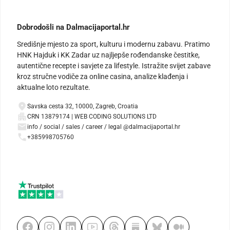
Dobrodošli na Dalmacijaportal.hr
Središnje mjesto za sport, kulturu i modernu zabavu. Pratimo
HNK Hajduk i KK Zadar uz najljepše rođendanske čestitke,
autentične recepte i savjete za lifestyle. Istražite svijet zabave
kroz stručne vodiče za online casina, analize klađenja i
aktualne loto rezultate.
Savska cesta 32, 10000, Zagreb, Croatia
CRN 13879174 | WEB CODING SOLUTIONS LTD
info / social / sales / career / legal @dalmacijaportal.hr
+385998705760