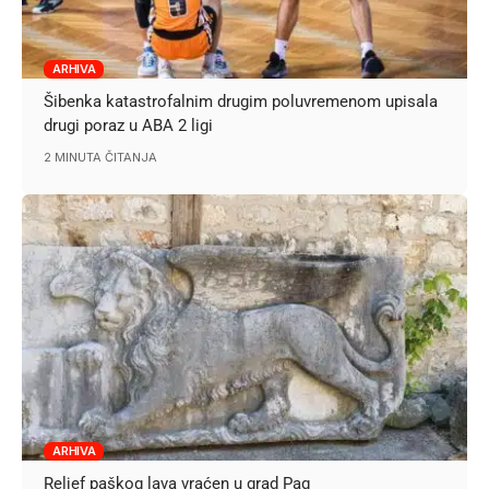
ARHIVA
Šibenka katastrofalnim drugim poluvremenom upisala
drugi poraz u ABA 2 ligi
2 MINUTA ČITANJA
ARHIVA
Reljef paškog lava vraćen u grad Pag