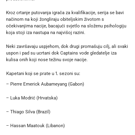
Kroz crtanje putovanja igrača za kvalifikacije, serija se bavi
načinom na koji žongliraju obiteljskim životom s
očekivanjima nacije, bacajući svjetlo na složenu psihologiju
koja stoji iza nastupa na najvišoj razini.
Neki završavaju uspjehom, dok drugi promašuju cilj, ali svaki
uspon i pad su ucrtani dok Captains vode gledatelje iza
kulisa onih koji nose težinu svoje nacije.
Kapetani koji se prate u 1. sezoni su:
– Pierre Emerick Aubameyang (Gabon)
– Luka Modrić (Hrvatska)
– Thiago Silva (Brazil)
– Hassan Maatouk (Libanon)