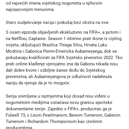
od najvećih imena svjetskog nogometa u njihovim
najizazovnijim trenucima.
Staro sudjelovanje nacija i pokušaj bez obzira na sve
S osam epizoda objavljenih ekskluzivno na FIFA+, a potom i
na Netflixu, Captains: Season 1 intimno prati ikone iz cijelog
svijeta, uključujući Brazilca Thiaga Silvu, Hrvata Luku
Modrića i Gabonca Pierre-Emericka Aubameyanga, dok se
pokušavaju kvalificirati za FIFA Svjetsko prvenstvo 2022. Tko
prati
online klađenje
vjerojatno zna da Gabonu nikada nisu
dali dobre kvote i ozbiljne šanse dođu do Svjetskog
prevenstva, ali Aubameyangova je odlučnost nadahnula
naciju da vjeruje da je to moguće.
Serija snimljena u razmjerima koji dosad nisu viđeni u
nogometnim medijima označava novu granicu sportske
dokumentarne serije. Zajedno s
FIFA+
, producirao ga je
Fulwell 73, s Leom Pearlmanom, Benom Turnerom, Gabeom
Turnerom i Richardom Thompsonom kao izvršnim
producentima.