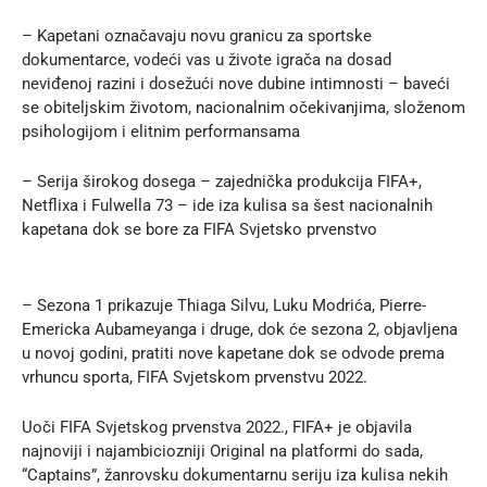
– Kapetani označavaju novu granicu za sportske
dokumentarce, vodeći vas u živote igrača na dosad
neviđenoj razini i dosežući nove dubine intimnosti – baveći
se obiteljskim životom, nacionalnim očekivanjima, složenom
psihologijom i elitnim performansama
– Serija širokog dosega – zajednička produkcija FIFA+,
Netflixa i Fulwella 73 – ide iza kulisa sa šest nacionalnih
kapetana dok se bore za FIFA Svjetsko prvenstvo
– Sezona 1 prikazuje Thiaga Silvu, Luku Modrića, Pierre-
Emericka Aubameyanga i druge, dok će sezona 2, objavljena
u novoj godini, pratiti nove kapetane dok se odvode prema
vrhuncu sporta, FIFA Svjetskom prvenstvu 2022.
Uoči FIFA Svjetskog prvenstva 2022., FIFA+ je objavila
najnoviji i najambiciozniji Original na platformi do sada,
“Captains”, žanrovsku dokumentarnu seriju iza kulisa nekih