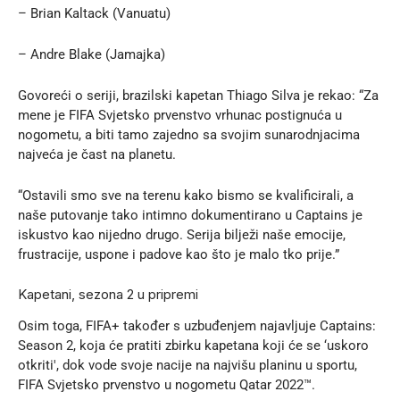
– Brian Kaltack (Vanuatu)
– Andre Blake (Jamajka)
Govoreći o seriji, brazilski kapetan Thiago Silva je rekao: “Za
mene je FIFA Svjetsko prvenstvo vrhunac postignuća u
nogometu, a biti tamo zajedno sa svojim sunarodnjacima
najveća je čast na planetu.
“Ostavili smo sve na terenu kako bismo se kvalificirali, a
naše putovanje tako intimno dokumentirano u Captains je
iskustvo kao nijedno drugo. Serija bilježi naše emocije,
frustracije, uspone i padove kao što je malo tko prije.”
Kapetani, sezona 2 u pripremi
Osim toga, FIFA+ također s uzbuđenjem najavljuje Captains:
Season 2, koja će pratiti zbirku kapetana koji će se ‘uskoro
otkriti', dok vode svoje nacije na najvišu planinu u sportu,
FIFA Svjetsko prvenstvo u nogometu Qatar 2022™.