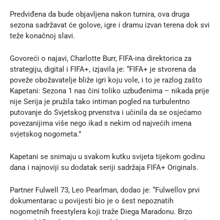
Predviđena da bude objavljena nakon turnira, ova druga
sezona sadržavat će golove, igre i dramu izvan terena dok svi
teže konačnoj slavi.
Govoreći o najavi, Charlotte Burr, FIFA-ina direktorica za
strategiju, digital i FIFA+, izjavila je: “FIFA+ je stvorena da
poveže obožavatelje bliže igri koju vole, i to je razlog zašto
Kapetani: Sezona 1 nas čini toliko uzbuđenima – nikada prije
nije Serija je pružila tako intiman pogled na turbulentno
putovanje do Svjetskog prvenstva i učinila da se osjećamo
povezanijima više nego ikad s nekim od najvećih imena
svjetskog nogometa.”
Kapetani se snimaju u svakom kutku svijeta tijekom godinu
dana i najnoviji su dodatak seriji sadržaja FIFA+ Originals.
Partner Fulwell 73, Leo Pearlman, dodao je: “Fulwellov prvi
dokumentarac u povijesti bio je o šest nepoznatih
nogometnih freestylera koji traže Diega Maradonu. Brzo