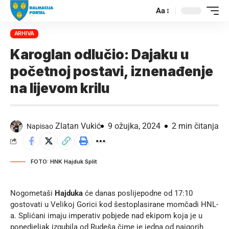
Aa
ARHIVA
Karoglan odlučio: Dajaku u
početnoj postavi, iznenađenje
na lijevom krilu
Zlatan Vukić
9 ožujka, 2024
2 min čitanja
Napisao
FOTO: HNK Hajduk Split
Nogometaši
Hajduka
će danas poslijepodne od 17:10
gostovati u Velikoj Gorici kod šestoplasirane momčadi HNL-
a. Splićani imaju imperativ pobjede nad ekipom koja je u
ponedjeljak izgubila od Rudeša čime je jedna od najgorih