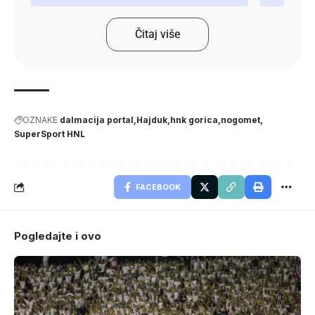
Čitaj više
OZNAKE
dalmacija portal
Hajduk
hnk gorica
nogomet
SuperSport HNL
FACEBOOK
Pogledajte i ovo