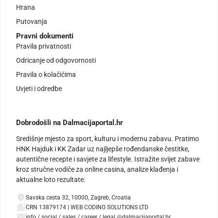
Hrana
Putovanja
Pravni dokumenti
Pravila privatnosti
Odricanje od odgovornosti
Pravila o kolačićima
Uvjeti i odredbe
Dobrodošli na Dalmacijaportal.hr
Središnje mjesto za sport, kulturu i modernu zabavu. Pratimo
HNK Hajduk i KK Zadar uz najljepše rođendanske čestitke,
autentične recepte i savjete za lifestyle. Istražite svijet zabave
kroz stručne vodiče za online casina, analize klađenja i
aktualne loto rezultate.
Savska cesta 32, 10000, Zagreb, Croatia
CRN 13879174 | WEB CODING SOLUTIONS LTD
info / social / sales / career / legal @dalmacijaportal.hr