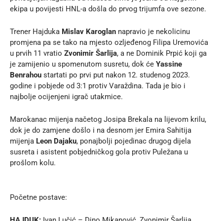
ekipa u povijesti HNL-a došla do prvog trijumfa ove sezone.
Trener Hajduka
Mislav Karoglan
napravio je nekolicinu
promjena pa se tako na mjesto ozljeđenog Filipa Uremovića
u prvih 11 vratio
Zvonimir Šarlija
, a ne Dominik Prpić koji ga
je zamijenio u spomenutom susretu, dok će
Yassine
Benrahou
startati po prvi put nakon 12. studenog 2023.
godine i pobjede od 3:1 protiv Varaždina. Tada je bio i
najbolje ocijenjeni igrač utakmice.
Marokanac mijenja načetog Josipa Brekala na lijevom krilu,
dok je do zamjene došlo i na desnom jer Emira Sahitija
mijenja
Leon Dajaku
, ponajbolji pojedinac drugog dijela
susreta i asistent pobjedničkog gola protiv Puležana u
prošlom kolu.
Početne postave:
HAJDUK:
Ivan Lučić – Dino Mikanović, Zvonimir Šarlija,