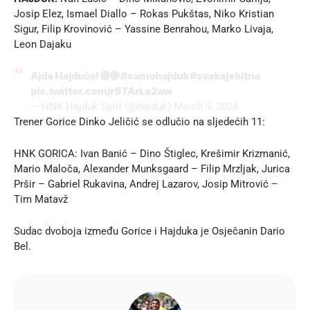
Josip Elez, Ismael Diallo – Rokas Pukštas, Niko Kristian
Sigur, Filip Krovinović – Yassine Benrahou, Marko Livaja,
Leon Dajaku
Ajde Hajduče! 🔴🔵
#samohajduk
#svakajebitna
pic.twitter.com/r9TArLs2aw
— HNK Hajduk Split (@hajduk)
March 9, 2024
Trener Gorice Dinko Jeličić se odlučio na sljedećih 11:
HNK GORICA: Ivan Banić – Dino Štiglec, Krešimir Krizmanić,
Mario Maloča, Alexander Munksgaard – Filip Mrzljak, Jurica
Pršir – Gabriel Rukavina, Andrej Lazarov, Josip Mitrović –
Tim Matavž
Sudac dvoboja između Gorice i Hajduka je Osječanin Dario
Bel.