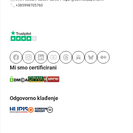
+385998705760
Mi smo certificirani
Odgovorno klađenje