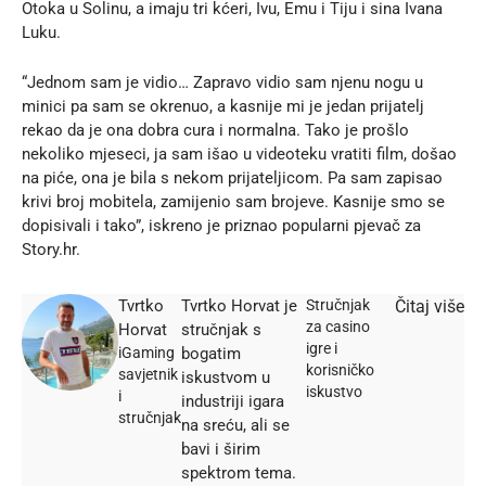
Otoka u Solinu, a imaju tri kćeri, Ivu, Emu i Tiju i sina Ivana
Luku.
“Jednom sam je vidio… Zapravo vidio sam njenu nogu u
minici pa sam se okrenuo, a kasnije mi je jedan prijatelj
rekao da je ona dobra cura i normalna. Tako je prošlo
nekoliko mjeseci, ja sam išao u videoteku vratiti film, došao
na piće, ona je bila s nekom prijateljicom. Pa sam zapisao
krivi broj mobitela, zamijenio sam brojeve. Kasnije smo se
dopisivali i tako”, iskreno je priznao popularni pjevač za
Story.hr
.
Tvrtko
Tvrtko Horvat je
Stručnjak
Čitaj više
za casino
Horvat
stručnjak s
igre i
iGaming
bogatim
korisničko
savjetnik
iskustvom u
iskustvo
i
industriji igara
stručnjak
na sreću, ali se
bavi i širim
spektrom tema.