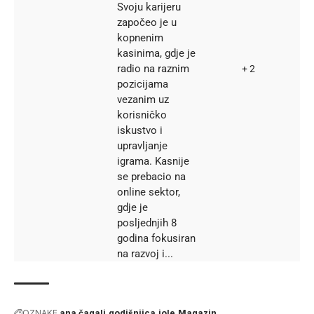
Svoju karijeru
započeo je u
kopnenim
kasinima, gdje je
radio na raznim
+ 2
pozicijama
vezanim uz
korisničko
iskustvo i
upravljanje
igrama. Kasnije
se prebacio na
online sektor,
gdje je
posljednjih 8
godina fokusiran
na razvoj i...
OZNAKE
ana čagalj
godišnjica
jole
Magazin