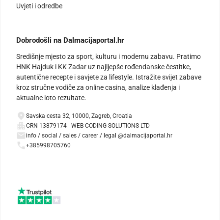
Uvjeti i odredbe
Dobrodošli na Dalmacijaportal.hr
Središnje mjesto za sport, kulturu i modernu zabavu. Pratimo
HNK Hajduk i KK Zadar uz najljepše rođendanske čestitke,
autentične recepte i savjete za lifestyle. Istražite svijet zabave
kroz stručne vodiče za online casina, analize klađenja i
aktualne loto rezultate.
Savska cesta 32, 10000, Zagreb, Croatia
CRN 13879174 | WEB CODING SOLUTIONS LTD
info / social / sales / career / legal @dalmacijaportal.hr
+385998705760