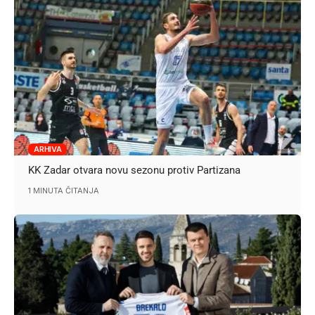
ARHIVA
KK Zadar otvara novu sezonu protiv Partizana
1 MINUTA ČITANJA