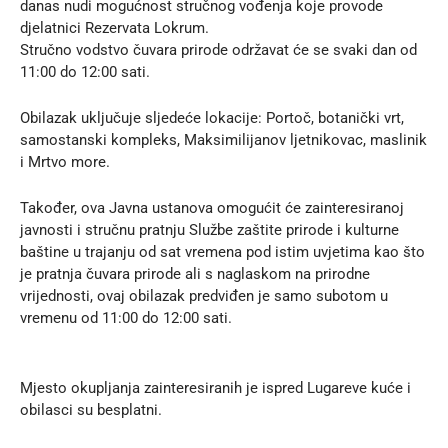
danas nudi mogućnost stručnog vođenja koje provode
djelatnici Rezervata Lokrum.
Stručno vodstvo čuvara prirode održavat će se svaki dan od
11:00 do 12:00 sati.
Obilazak uključuje sljedeće lokacije: Portoč, botanički vrt,
samostanski kompleks, Maksimilijanov ljetnikovac, maslinik
i Mrtvo more.
Također, ova Javna ustanova omogućit će zainteresiranoj
javnosti i stručnu pratnju Službe zaštite prirode i kulturne
baštine u trajanju od sat vremena pod istim uvjetima kao što
je pratnja čuvara prirode ali s naglaskom na prirodne
vrijednosti, ovaj obilazak predviđen je samo subotom u
vremenu od 11:00 do 12:00 sati.
Mjesto okupljanja zainteresiranih je ispred Lugareve kuće i
obilasci su besplatni.