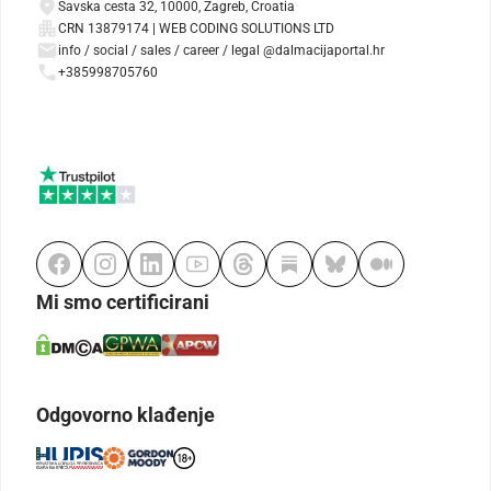
Savska cesta 32, 10000, Zagreb, Croatia
CRN 13879174 | WEB CODING SOLUTIONS LTD
info / social / sales / career / legal @dalmacijaportal.hr
+385998705760
Mi smo certificirani
Odgovorno klađenje