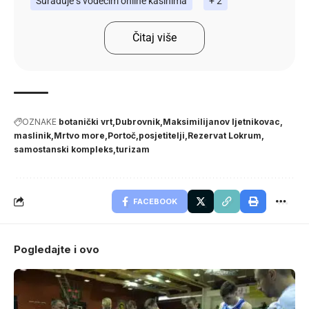
Surađuje s vodećim online kasinima
+ 2
Čitaj više
OZNAKE
botanički vrt
Dubrovnik
Maksimilijanov ljetnikovac
maslinik
Mrtvo more
Portoč
posjetitelji
Rezervat Lokrum
samostanski kompleks
turizam
FACEBOOK
Pogledajte i ovo