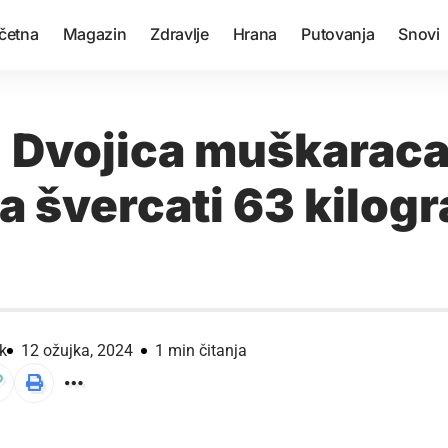
četna
Magazin
Zdravlje
Hrana
Putovanja
Snovi
: Dvojica muškarac
a švercati 63 kilog
k
12 ožujka, 2024
1 min čitanja