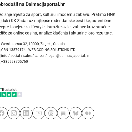
brodošli na Dalmacijaportal.hr
edišnje mjesto za sport, kulturu i modernu zabavu. Pratimo HNK
jduk i KK Zadar uz najljepše rođendanske čestitke, autentične
cepte i savjete za lifestyle. Istražite svijet zabave kroz stručne
diče za online casina, analize klađenja i aktualne loto rezultate.
Savska cesta 32, 10000, Zagreb, Croatia
CRN 13879174 | WEB CODING SOLUTIONS LTD
info / social / sales / career / legal @dalmacijaportal.hr
+385998705760