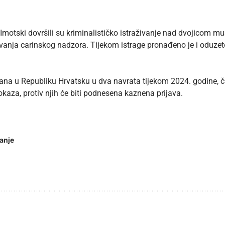
je Imotski dovršili su kriminalističko istraživanje nad dvojicom
avanja carinskog nadzora. Tijekom istrage pronađeno je i oduz
na u Republiku Hrvatsku u dva navrata tijekom 2024. godine, či
kaza, protiv njih će biti podnesena kaznena prijava.
anje