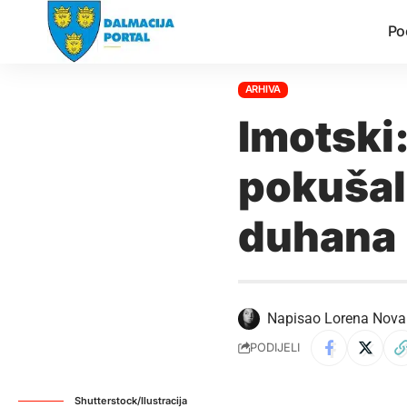
Po
ARHIVA
Imotski
pokušal
duhana
Napisao
Lorena Nova
PODIJELI
Shutterstock/Ilustracija