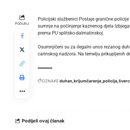
Policijski službenici Postaje granične polici
PODIJELI
sumnje na počinjenje kaznenog djela Izbjeg
prema
PU splitsko-dalmatinskoj
.
Osumnjičeni su za ilegalni unos rezanog duha
carinskog nadzora. Na temelju prikupljenih do
OZNAKE
duhan
krijumčarenje
policija
šverc
Podijeli ovaj članak