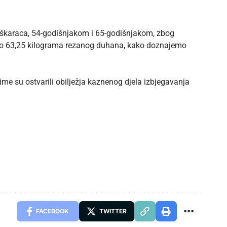
 muškaraca, 54-godišnjakom i 65-godišnjakom, zbog
eto 63,25 kilograma rezanog duhana, kako doznajemo
me su ostvarili obilježja kaznenog djela izbjegavanja
FACEBOOK
TWITTER