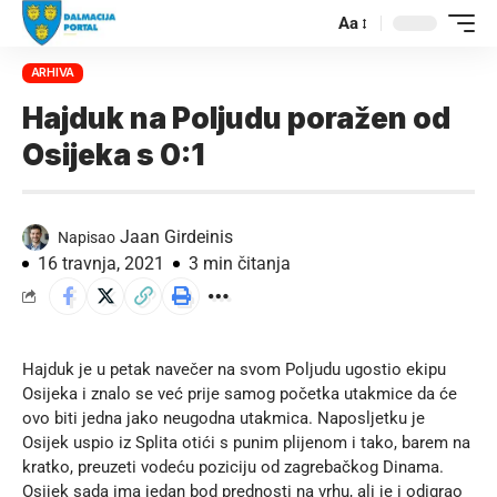
Aa
ARHIVA
Hajduk na Poljudu poražen od
Osijeka s 0:1
Jaan Girdeinis
Napisao
16 travnja, 2021
3 min čitanja
Hajduk je u petak navečer na svom Poljudu ugostio ekipu
Osijeka i znalo se već prije samog početka utakmice da će
ovo biti jedna jako neugodna utakmica.
Naposljetku je
Osijek uspio iz Splita otići s punim plijenom
i tako, barem na
kratko, preuzeti vodeću poziciju od zagrebačkog Dinama.
Osijek sada ima jedan bod prednosti na vrhu, ali je i odigrao