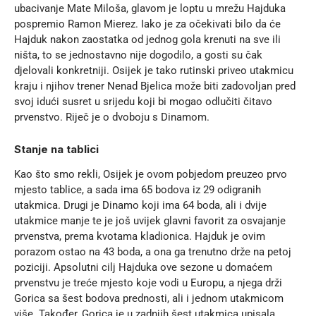
ubacivanje Mate Miloša,
glavom je loptu u mrežu Hajduka
pospremio Ramon Mierez
. Iako je za očekivati bilo da će
Hajduk nakon zaostatka od jednog gola krenuti na sve ili
ništa, to se jednostavno nije dogodilo, a gosti su čak
djelovali konkretniji. Osijek je tako rutinski priveo utakmicu
kraju i njihov trener Nenad Bjelica može biti zadovoljan pred
svoj idući susret u srijedu koji bi mogao odlučiti čitavo
prvenstvo. Riječ je o dvoboju s Dinamom.
Stanje na tablici
Kao što smo rekli, Osijek je ovom pobjedom preuzeo prvo
mjesto tablice, a sada ima 65 bodova iz 29 odigranih
utakmica. Drugi je Dinamo koji ima 64 boda, ali i dvije
utakmice manje te je još uvijek glavni favorit za osvajanje
prvenstva, prema kvotama kladionica. Hajduk je ovim
porazom ostao na 43 boda, a ona ga trenutno drže na petoj
poziciji. Apsolutni cilj Hajduka ove sezone u domaćem
prvenstvu je treće mjesto koje vodi u Europu, a njega drži
Gorica sa šest bodova prednosti, ali i jednom utakmicom
više. Također, Gorica je u zadnjih šest utakmica upisala