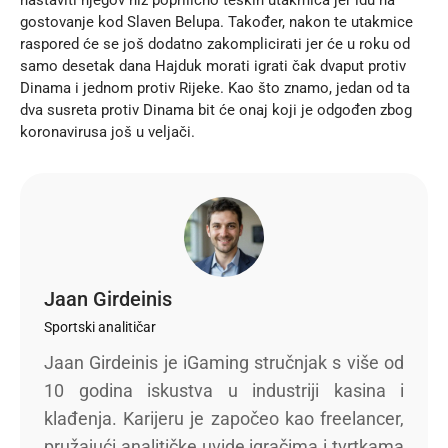
nastaviti njegov niz poprilično teških utakmica jer idu na
gostovanje kod Slaven Belupa. Također, nakon te utakmice
raspored će se još dodatno zakomplicirati jer će u roku od
samo desetak dana
Hajduk morati igrati čak dvaput protiv
Dinama i jednom protiv Rijeke
. Kao što znamo, jedan od ta
dva susreta protiv Dinama bit će onaj koji je odgođen zbog
koronavirusa još u veljači.
Jaan Girdeinis
Sportski analitičar
Jaan Girdeinis je iGaming stručnjak s više od
10 godina iskustva u industriji kasina i
klađenja. Karijeru je započeo kao freelancer,
pružajući analitičke uvide igračima i tvrtkama