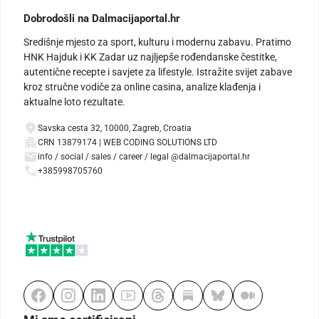
Dobrodošli na Dalmacijaportal.hr
Središnje mjesto za sport, kulturu i modernu zabavu. Pratimo
HNK Hajduk i KK Zadar uz najljepše rođendanske čestitke,
autentične recepte i savjete za lifestyle. Istražite svijet zabave
kroz stručne vodiče za online casina, analize klađenja i
aktualne loto rezultate.
Savska cesta 32, 10000, Zagreb, Croatia
CRN 13879174 | WEB CODING SOLUTIONS LTD
info / social / sales / career / legal @dalmacijaportal.hr
+385998705760