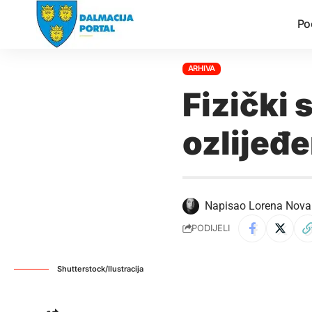
Po
ARHIVA
Fizički 
ozlijeđe
Napisao
Lorena Nova
PODIJELI
Shutterstock/Ilustracija