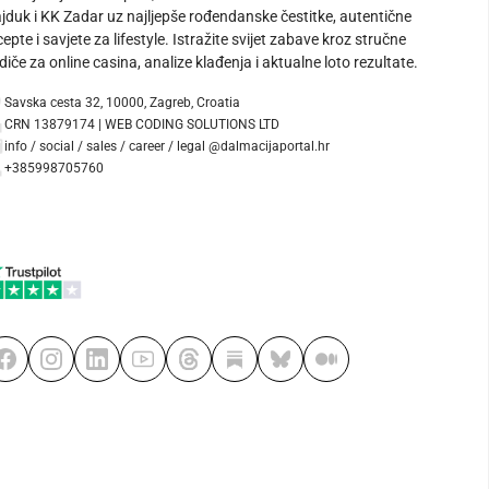
jduk i KK Zadar uz najljepše rođendanske čestitke, autentične
cepte i savjete za lifestyle. Istražite svijet zabave kroz stručne
diče za online casina, analize klađenja i aktualne loto rezultate.
Savska cesta 32, 10000, Zagreb, Croatia
CRN 13879174 | WEB CODING SOLUTIONS LTD
info / social / sales / career / legal @dalmacijaportal.hr
+385998705760