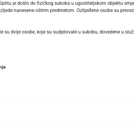
u Splitu je došlo do fizičkog sukoba u ugostiteljskom objektu smj
 ozljede nanesene oštrim predmetom. Ozlijeđene osobe su preve
te su dvije osobe, koje su sudjelovale u sukobu, dovedene u službe
nje