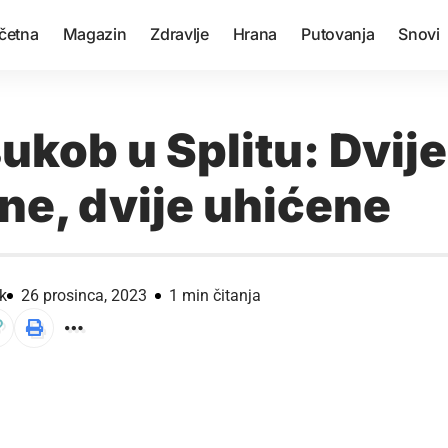
četna
Magazin
Zdravlje
Hrana
Putovanja
Snovi
sukob u Splitu: Dvij
ne, dvije uhićene
k
26 prosinca, 2023
1 min čitanja