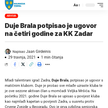
Aa
ARHIVA
Duje Brala potpisao je ugovor
na četiri godine za KK Zadar
Jaan Girdeinis
Napisao
29 travnja, 2021
1 min čitanja
Mladi talentirani igrač Zadra,
Duje Brala
, potpisao je ugovor s
matičnim klubom. Duje je prošao sve mlađe uzraste kluba te
je ove sezone aktivan član u momčadi Veljka Mršića. Na
početku 2021. godine Duje Brala se upisao u povijest kluba
kao najmlađi kapetan u povijesti Zadra, u susretu protiv
Crvene Zvezde u Beogradu. Ovo je prva ozbiljna seniorska