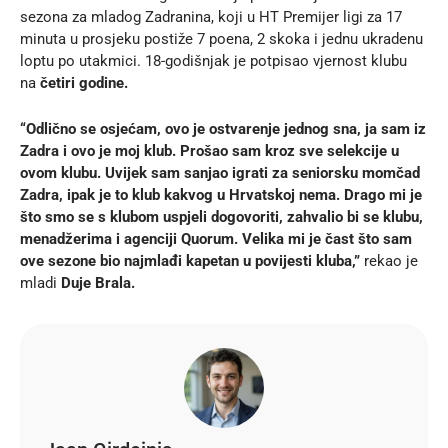
sezona za mladog Zadranina, koji u HT Premijer ligi za 17
minuta u prosjeku postiže 7 poena, 2 skoka i jednu ukradenu
loptu po utakmici. 18-godišnjak je potpisao vjernost klubu
na
četiri godine.
“Odlično se osjećam, ovo je ostvarenje jednog sna, ja sam iz
Zadra i ovo je moj klub. Prošao sam kroz sve selekcije u
ovom klubu. Uvijek sam sanjao igrati za seniorsku momčad
Zadra, ipak je to klub kakvog u Hrvatskoj nema. Drago mi je
što smo se s klubom uspjeli dogovoriti, zahvalio bi se klubu,
menadžerima i agenciji Quorum. Velika mi je čast što sam
ove sezone bio najmlađi kapetan u povijesti kluba,”
rekao je
mladi
Duje Brala.