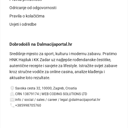
Odricanje od odgovornosti
Pravila o kolačićima
Uvjeti i odredbe
Dobrodošli na Dalmacijaportal.hr
Središnje mjesto za sport, kulturu i modernu zabavu. Pratimo
HNK Hajduk i KK Zadar uz najljepše rođendanske čestitke,
autentične recepte i savjete za lifestyle. Istražite svijet zabave
kroz stručne vodiče za online casina, analize klađenja i
aktualne loto rezultate.
Savska cesta 32, 10000, Zagreb, Croatia
CRN 13879174 | WEB CODING SOLUTIONS LTD
info / social / sales / career / legal @dalmacijaportal.hr
+385998705760