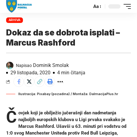
Aa
ARHIVA
Dokaz da se dobrota isplati –
Marcus Rashford
Dominik Smolak
Napisao
29 listopada, 2020
4 min čitanja
Ilustracija: Pixabay (pozadina) / Montaža: DalmacijaPlus.hr
Č
ovjek koji je obilježio jučerašnji dan nadmetanja
najboljih europskih klubova u Ligi prvaka svakako je
Marcus Rashford. Ušavši u 63. minuti pri vodstvu od
1:0 svog Manchester Uniteda protiv Red Bull Leipziga,