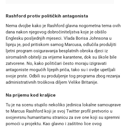
Rashford protiv političkih antagonista
Nema dvojbe kako je Rashford glavna nogometna tema ovih
dana nakon njegovog dobročiniteljstva koje je obišlo
Englesku posljednjih mjeseci. Vlada Borisa Johnsona u
lipnju je, pod pritiskom samog Marcusa, odlučila produljiti
ljetni program osiguravanja besplatnih obroka djeci iz
siromašnih obitelji za vrijeme karantene, dok su škole bile
zatvorene. No, kako političari često moraju izigravati
antagoniste mogućih lijepih priča, tako su i ovdje upetljali
svoje prste. Odbili su produljenje tog programa zbog rezanja
administrativnih troškova diljem Velike Britanije.
Na prijemu kod kraljice
Tu je na scenu stupilo nekoliko jedinica lokalne samouprave
te Marcus Rashford koji je svoj Twitter profil pretvorio u
svojevrsnu humanitarnu stranicu za sve one koji su spremni
pomoći u projektu. Kao glavno i zaštitno lice ovog