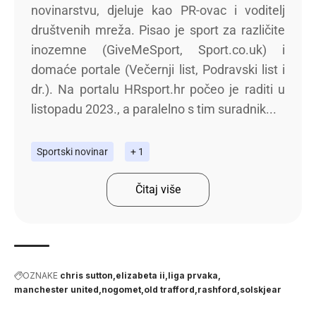
novinarstvu, djeluje kao PR-ovac i voditelj
društvenih mreža. Pisao je sport za različite
inozemne (GiveMeSport, Sport.co.uk) i
domaće portale (Večernji list, Podravski list i
dr.). Na portalu HRsport.hr počeo je raditi u
listopadu 2023., a paralelno s tim suradnik...
Sportski novinar
+ 1
Čitaj više
OZNAKE
chris sutton
elizabeta ii
liga prvaka
manchester united
nogomet
old trafford
rashford
solskjear