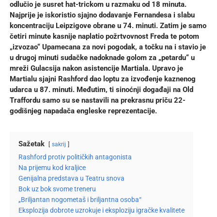
odlučio je susret hat-trickom u razmaku od 18 minuta.
Najprije je iskoristio sjajno dodavanje Fernandesa i slabu
koncentraciju Leipzigove obrane u 74. minuti. Zatim je samo
četiri minute kasnije naplatio požrtvovnost Freda te potom
„izvozao“ Upamecana za novi pogodak, a točku na i stavio je
u drugoj minuti sudačke nadoknade golom za „petardu“ u
mreži Gulacsija nakon asistencije Martiala. Upravo je
Martialu sjajni Rashford dao loptu za izvođenje kaznenog
udarca u 87. minuti. Međutim, ti sinoćnji događaji na Old
Traffordu samo su se nastavili na prekrasnu priču 22-
godišnjeg napadača engleske reprezentacije.
Sažetak
sakrij
Rashford protiv političkih antagonista
Na prijemu kod kraljice
Genijalna predstava u Teatru snova
Bok uz bok svome treneru
„Briljantan nogometaš i briljantna osoba“
Eksplozija dobrote uzrokuje i eksploziju igračke kvalitete