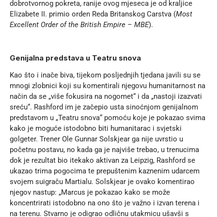
dobrotvornog pokreta, ranije ovog mjeseca je od kraljice
Elizabete II. primio orden Reda Britanskog Carstva (
Most
Excellent Order of the British Empire – MBE
).
Genijalna predstava u Teatru snova
Kao što i inače biva, tijekom posljednjih tjedana javili su se
mnogi zlobnici koji su komentirali njegovu humanitarnost na
način da se „više fokusira na nogomet“ i da „nastoji izazvati
sreću“. Rashford im je začepio usta sinoćnjom genijalnom
predstavom u „Teatru snova“ pomoću koje je pokazao svima
kako je moguće istodobno biti humanitarac i svjetski
golgeter. Trener Ole Gunnar Solskjear ga nije uvrstio u
početnu postavu, no kada ga je najviše trebao, u trenucima
dok je rezultat bio itekako aktivan za Leipzig, Rashford se
ukazao trima pogocima te prepuštenim kaznenim udarcem
svojem suigraču Martialu. Solskjear je ovako komentirao
njegov nastup: „Marcus je pokazao kako se može
koncentrirati istodobno na ono što je važno i izvan terena i
na terenu. Stvarno je odigrao odličnu utakmicu ušavši s