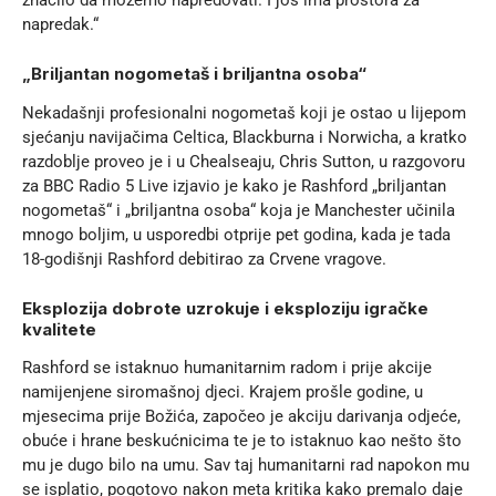
značilo da možemo napredovati. I još ima prostora za
napredak.“
„Briljantan nogometaš i briljantna osoba“
Nekadašnji profesionalni nogometaš koji je ostao u lijepom
sjećanju navijačima Celtica, Blackburna i Norwicha, a kratko
razdoblje proveo je i u Chealseaju, Chris Sutton, u razgovoru
za BBC Radio 5 Live izjavio je kako je Rashford „briljantan
nogometaš“ i „briljantna osoba“ koja je Manchester učinila
mnogo boljim, u usporedbi otprije pet godina, kada je tada
18-godišnji Rashford debitirao za Crvene vragove.
Eksplozija dobrote uzrokuje i eksploziju igračke
kvalitete
Rashford se istaknuo humanitarnim radom i prije akcije
namijenjene siromašnoj djeci. Krajem prošle godine, u
mjesecima prije Božića, započeo je akciju darivanja odjeće,
obuće i hrane beskućnicima te je to istaknuo kao nešto što
mu je dugo bilo na umu. Sav taj humanitarni rad napokon mu
se isplatio, pogotovo nakon meta kritika kako premalo daje