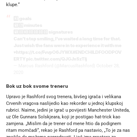
klupe.“
3️⃣ goals
1️⃣6️⃣ minutes
1️⃣0️⃣3️⃣0️⃣0️⃣0️⃣0️⃣ signatures
Can’t stop smiling, I’ve waited a long time for that.
Just wish the fans were in to experience it with me
♥️
https://t.co/FvvpO6JYWX
#ENDCHILDFOODPOV
ERTY
pic.twitter.com/QJGJxSzTlj
— Marcus Rashford (@MarcusRashford)
October 28,
2020
Bok uz bok svome treneru
Upravo je Rashford svog trenera, bivšeg igrača i velikana
Crvenih vragova naslijedio kao rekorder u jednoj klupskoj
rubrici. Naime, jedini je igrač u povijesti Manchester Uniteda,
uz Ole Gunnara Solskjeara, koji je postigao hat-trick kao
zamjena. „Mislim da je trener od mene htio da podignem
ritam momčadi“, rekao je Rashford pa nastavio, „To je za nas