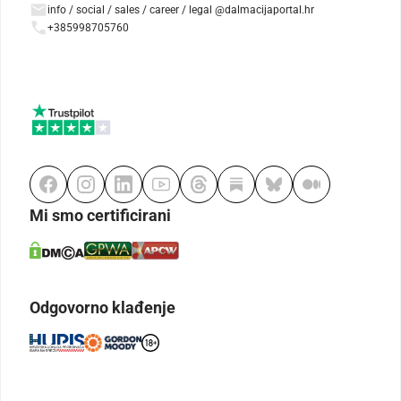
info / social / sales / career / legal @dalmacijaportal.hr
+385998705760
Mi smo certificirani
Odgovorno klađenje