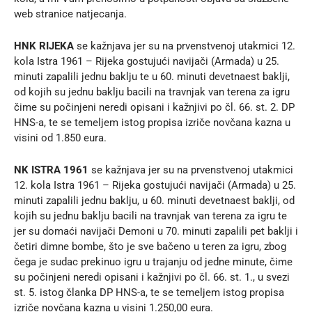
web stranice natjecanja
.
HNK RIJEKA
se kažnjava jer su na prvenstvenoj utakmici 12.
kola Istra 1961 – Rijeka gostujući navijači (Armada) u 25.
minuti zapalili jednu baklju te u 60. minuti devetnaest baklji,
od kojih su jednu baklju bacili na travnjak van terena za igru
čime su počinjeni neredi opisani i kažnjivi po čl. 66. st. 2. DP
HNS-a, te se temeljem istog propisa izriče novčana kazna u
visini od 1.850 eura.
NK ISTRA 1961
se kažnjava jer su na prvenstvenoj utakmici
12. kola Istra 1961 – Rijeka gostujući navijači (Armada) u 25.
minuti zapalili jednu baklju, u 60. minuti devetnaest baklji, od
kojih su jednu baklju bacili na travnjak van terena za igru te
jer su domaći navijači Demoni u 70. minuti zapalili pet baklji i
četiri dimne bombe, što je sve bačeno u teren za igru, zbog
čega je sudac prekinuo igru u trajanju od jedne minute, čime
su počinjeni neredi opisani i kažnjivi po čl. 66. st. 1., u svezi
st. 5. istog članka DP HNS-a, te se temeljem istog propisa
izriče novčana kazna u visini 1.250,00 eura.