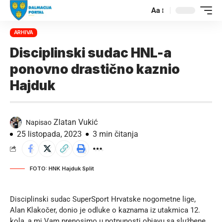
Aa
ARHIVA
Disciplinski sudac HNL-a
ponovno drastično kaznio
Hajduk
Zlatan Vukić
Napisao
25 listopada, 2023
3 min čitanja
FOTO: HNK Hajduk Split
Disciplinski sudac SuperSport Hrvatske nogometne lige,
Alan Klakočer, donio je odluke o kaznama iz utakmica 12.
kola, a mi Vam prenosimo u potpunosti objavu sa
službene