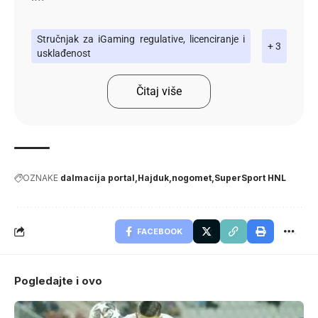
Stručnjak za iGaming regulative, licenciranje i
+ 3
usklađenost
Čitaj više
OZNAKE
dalmacija portal
Hajduk
nogomet
SuperSport HNL
FACEBOOK
Pogledajte i ovo