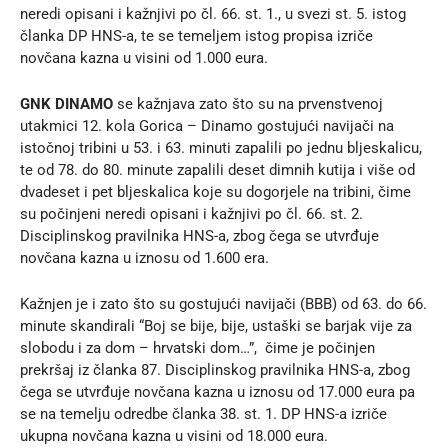
neredi opisani i kažnjivi po čl. 66. st. 1., u svezi st. 5. istog
članka DP HNS-a, te se temeljem istog propisa izriče
novčana kazna u visini od 1.000 eura.
GNK DINAMO
se kažnjava zato što su na prvenstvenoj
utakmici 12. kola Gorica – Dinamo gostujući navijači na
istočnoj tribini u 53. i 63. minuti zapalili po jednu bljeskalicu,
te od 78. do 80. minute zapalili deset dimnih kutija i više od
dvadeset i pet bljeskalica koje su dogorjele na tribini, čime
su počinjeni neredi opisani i kažnjivi po čl. 66. st. 2.
Disciplinskog pravilnika HNS-a, zbog čega se utvrđuje
novčana kazna u iznosu od 1.600 era.
Kažnjen je i zato što su gostujući navijači (BBB) od 63. do 66.
minute skandirali “Boj se bije, bije, ustaški se barjak vije za
slobodu i za dom – hrvatski dom…”, čime je počinjen
prekršaj iz članka 87. Disciplinskog pravilnika HNS-a, zbog
čega se utvrđuje novčana kazna u iznosu od 17.000 eura pa
se na temelju odredbe članka 38. st. 1. DP HNS-a izriče
ukupna novčana kazna u visini od 18.000 eura.