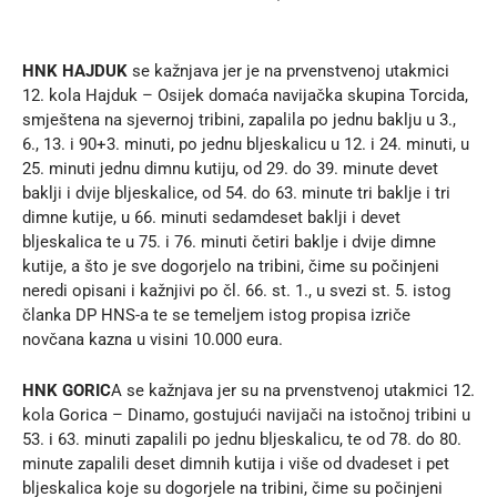
HNK HAJDUK
se kažnjava jer je na prvenstvenoj utakmici
12. kola Hajduk – Osijek domaća navijačka skupina Torcida,
smještena na sjevernoj tribini, zapalila po jednu baklju u 3.,
6., 13. i 90+3. minuti, po jednu bljeskalicu u 12. i 24. minuti, u
25. minuti jednu dimnu kutiju, od 29. do 39. minute devet
baklji i dvije bljeskalice, od 54. do 63. minute tri baklje i tri
dimne kutije, u 66. minuti sedamdeset baklji i devet
bljeskalica te u 75. i 76. minuti četiri baklje i dvije dimne
kutije, a što je sve dogorjelo na tribini, čime su počinjeni
neredi opisani i kažnjivi po čl. 66. st. 1., u svezi st. 5. istog
članka DP HNS-a te se temeljem istog propisa izriče
novčana kazna u visini 10.000 eura.
HNK GORIC
A se kažnjava jer su na prvenstvenoj utakmici 12.
kola Gorica – Dinamo, gostujući navijači na istočnoj tribini u
53. i 63. minuti zapalili po jednu bljeskalicu, te od 78. do 80.
minute zapalili deset dimnih kutija i više od dvadeset i pet
bljeskalica koje su dogorjele na tribini, čime su počinjeni