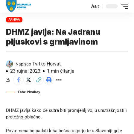
Aa
ARHIVA
DHMZ javlja: Na Jadranu
pljuskovi s grmljavinom
Tvrtko Horvat
Napisao
23 rujna, 2023
1 min čitanja
Foto: Pixabay
DHMZ javlja kako će sutra biti promjenljivo, u unutrašnjosti i
pretežno oblačno.
Povremena će padati kiša češća u gorju te u Slavoniji gdje