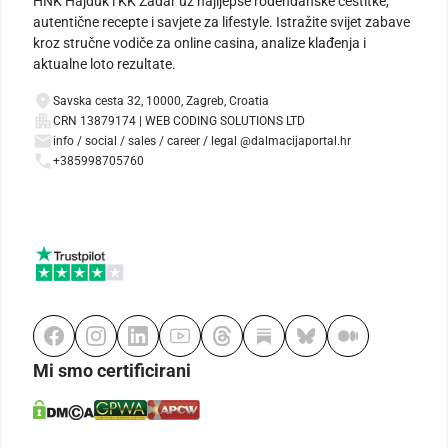
HNK Hajduk i KK Zadar uz najljepše rođendanske čestitke,
autentične recepte i savjete za lifestyle. Istražite svijet zabave
kroz stručne vodiče za online casina, analize klađenja i
aktualne loto rezultate.
Savska cesta 32, 10000, Zagreb, Croatia
CRN 13879174 | WEB CODING SOLUTIONS LTD
info / social / sales / career / legal @dalmacijaportal.hr
+385998705760
Mi smo certificirani