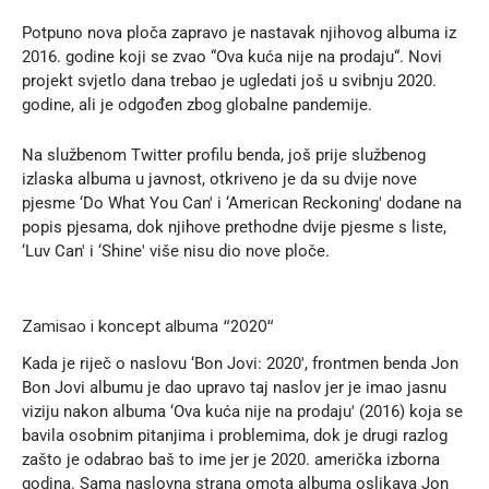
Potpuno nova ploča zapravo je nastavak njihovog albuma iz
2016. godine koji se zvao “Ova kuća nije na prodaju“. Novi
projekt svjetlo dana trebao je ugledati još u svibnju 2020.
godine, ali je odgođen zbog globalne pandemije.
Na službenom Twitter profilu benda, još prije službenog
izlaska albuma u javnost, otkriveno je da su dvije nove
pjesme ‘Do What You Can' i ‘American Reckoning' dodane na
popis pjesama, dok njihove prethodne dvije pjesme s liste,
‘Luv Can' i ‘Shine' više nisu dio nove ploče.
Zamisao i koncept albuma “2020“
Kada je riječ o naslovu ‘Bon Jovi: 2020', frontmen benda Jon
Bon Jovi albumu je dao upravo taj naslov jer je imao jasnu
viziju nakon albuma ‘Ova kuća nije na prodaju' (2016) koja se
bavila osobnim pitanjima i problemima, dok je drugi razlog
zašto je odabrao baš to ime jer je 2020. američka izborna
godina. Sama naslovna strana omota albuma oslikava Jon