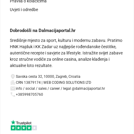
Pravila o kolačićima
Uvjeti i odredbe
Dobrodošli na Dalmacijaportal.hr
Središnje mjesto za sport, kulturu i modernu zabavu. Pratimo
HNK Hajduk i KK Zadar uz najljepše rođendanske čestitke,
autentične recepte i savjete za lifestyle. Istražite svijet zabave
kroz stručne vodiče za online casina, analize klađenja i
aktualne loto rezultate.
Savska cesta 32, 10000, Zagreb, Croatia
CRN 13879174 | WEB CODING SOLUTIONS LTD
info / social / sales / career / legal @dalmacijaportal.hr
+385998705760