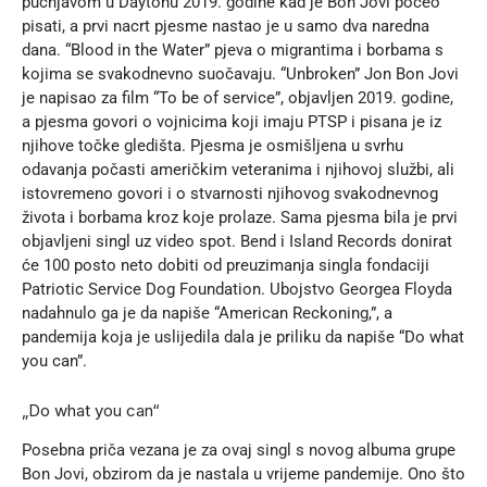
pucnjavom u Daytonu 2019. godine kad je Bon Jovi počeo
pisati, a prvi nacrt pjesme nastao je u samo dva naredna
dana. “Blood in the Water” pjeva o migrantima i borbama s
kojima se svakodnevno suočavaju. “Unbroken” Jon Bon Jovi
je napisao za film “To be of service”, objavljen 2019. godine,
a pjesma govori o vojnicima koji imaju PTSP i pisana je iz
njihove točke gledišta. Pjesma je osmišljena u svrhu
odavanja počasti američkim veteranima i njihovoj službi, ali
istovremeno govori i o stvarnosti njihovog svakodnevnog
života i borbama kroz koje prolaze. Sama pjesma bila je prvi
objavljeni singl uz video spot. Bend i Island Records donirat
će 100 posto neto dobiti od preuzimanja singla fondaciji
Patriotic Service Dog Foundation. Ubojstvo Georgea Floyda
nadahnulo ga je da napiše “American Reckoning,”, a
pandemija koja je uslijedila dala je priliku da napiše “Do what
you can”.
„Do what you can“
Posebna priča vezana je za ovaj singl s novog albuma grupe
Bon Jovi, obzirom da je nastala u vrijeme pandemije. Ono što