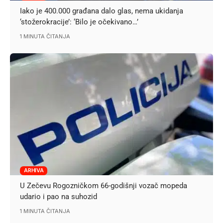
Iako je 400.000 građana dalo glas, nema ukidanja
‘stožerokracije’: ‘Bilo je očekivano…’
1 MINUTA ČITANJA
ARHIVA
U Zečevu Rogozničkom 66-godišnji vozač mopeda
udario i pao na suhozid
1 MINUTA ČITANJA