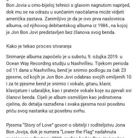
Bon Jovia u crno-bijeloj tehnici s glavom nagnutom naprijed,
dok mu se na odrazu u sunčanim naočalama može vidjeti
američka zastava. Zanimljivo je da je ovo prva naslovnica
albuma, od njihovog debitantskog albuma iz 1984., na kojoj
je Jon Bon Jovi predstavljen bez članova svog benda.
Kako je tekao proces stvaranja
Snimanje albuma započelo je u subotu, 9. ožujka 2019. u
Ocean Way Recording studiju u Nashvilleu. Tijekom perioda
od 11 dana u Nashvilleu, bend je snimio podlogu za čak 23
pjesme, od kojih je Jon Bon Jovi odabrao svojih omiljenih 10
i za te pjesme bend je snimio i vokale, gitaru, klavir,
klavijature i udaraljke, kao i prateće vokale koje su pjevali svi
članovi benda. Cijeli je album osmišljen kao jedinstvena
cjelina, do detalja razrađena i svaka pjesma nosi posebnu
priču svog nastanka uz posebnu svrhu.
Pjesma “Story of Love” govori o obitelji i roditeljstvu Jona
Bon Jovija, dok je numera “Lower the Flag” nadahnuta