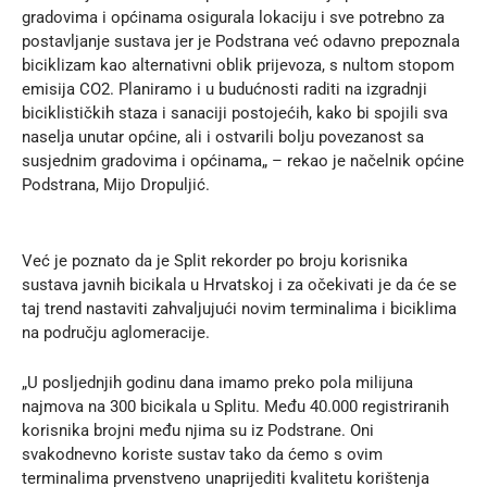
gradovima i općinama osigurala lokaciju i sve potrebno za
postavljanje sustava jer je Podstrana već odavno prepoznala
biciklizam kao alternativni oblik prijevoza, s nultom stopom
emisija CO2. Planiramo i u budućnosti raditi na izgradnji
biciklističkih staza i sanaciji postojećih, kako bi spojili sva
naselja unutar općine, ali i ostvarili bolju povezanost sa
susjednim gradovima i općinama„ – rekao je načelnik općine
Podstrana, Mijo Dropuljić.
Već je poznato da je Split rekorder po broju korisnika
sustava javnih bicikala u Hrvatskoj i za očekivati je da će se
taj trend nastaviti zahvaljujući novim terminalima i biciklima
na području aglomeracije.
„U posljednjih godinu dana imamo preko pola milijuna
najmova na 300 bicikala u Splitu. Među 40.000 registriranih
korisnika brojni među njima su iz Podstrane. Oni
svakodnevno koriste sustav tako da ćemo s ovim
terminalima prvenstveno unaprijediti kvalitetu korištenja