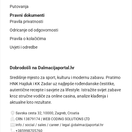
Putovanja
Pravni dokumenti
Pravila privatnosti
Odricanje od odgovornosti
Pravila o kolačićima
Uvjeti i odredbe
Dobrodošli na Dalmacijaportal.hr
Središnje mjesto za sport, kulturu i modernu zabavu. Pratimo
HNK Hajduk i KK Zadar uz najljepše rođendanske čestitke,
autentične recepte i savjete za lifestyle. Istražite svijet zabave
kroz stručne vodiče za online casina, analize klađenja i
aktualne loto rezultate.
Savska cesta 32, 10000, Zagreb, Croatia
CRN 13879174 | WEB CODING SOLUTIONS LTD
info / social / sales / career / legal @dalmacijaportal.hr
+385998705760