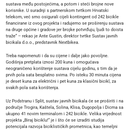
sustava među postojećima, a potom i steći brojne nove
korisnike. U suradnji s partnerskom tvrtkom Hrvatski
telekom, već smo osigurali cijeli kontingent od 242 bicikle
financirane iz ovog projekta i radujemo se proširenju sustava
na druge općine i gradove jer brojke potvrđuju, ljudi to doista
traže“ – rekao je Ante Gustin, direktor tvrtke Sustav javnih
bicikala d.o.o., predstavnik Nextbikea.
Treba napomenuti i da su cijene i dalje jako povoljne.
Godišnja pretplata iznosi 200 kuna i omogućava
neograničeno korištenje sustava cijelu godinu, s tim da je
prvih pola sata besplatno svima. Po isteku 30 minuta cijena
je deset kuna za električni i pet kuna za klasični bicikl, za
svakih pola sata korištenja.
Uz Podstranu i Split, sustav javnih bicikala će se proširiti i na
područje Trogira, Kaštela, Solina, Klisa, Dugopolja i Dicma sa
ukupno 41 novim terminalom i 242 bicikle. Velika vrijednost
projekta „Biraj biciklu!“ je i što će se izraditi studija
potencijala razvoja biciklističkih prometnica, kao temeljni