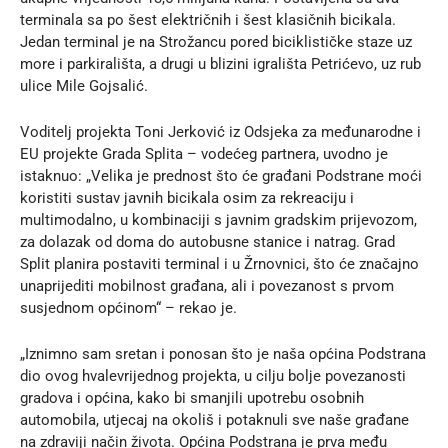
terminala sa po šest električnih i šest klasičnih bicikala.
Jedan terminal je na Strožancu pored biciklističke staze uz
more i parkirališta, a drugi u blizini igrališta Petrićevo, uz rub
ulice Mile Gojsalić.
Voditelj projekta Toni Jerković iz Odsjeka za međunarodne i
EU projekte
Grada Splita
– vodećeg partnera, uvodno je
istaknuo: „Velika je prednost što će građani Podstrane moći
koristiti sustav javnih bicikala osim za rekreaciju i
multimodalno, u kombinaciji s javnim gradskim prijevozom,
za dolazak od doma do autobusne stanice i natrag. Grad
Split planira postaviti terminal i u Žrnovnici, što će značajno
unaprijediti mobilnost građana, ali i povezanost s prvom
susjednom općinom“ – rekao je.
„Iznimno sam sretan i ponosan što je naša općina Podstrana
dio ovog hvalevrijednog projekta, u cilju bolje povezanosti
gradova i općina, kako bi smanjili upotrebu osobnih
automobila, utjecaj na okoliš i potaknuli sve naše građane
na zdraviji način života. Općina Podstrana je prva među