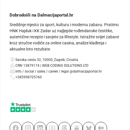
Dobrodošli na Dalmacijaportal.hr
Središnje mjesto za sport, kulturu i modernu zabavu. Pratimo
HNK Hajduk i KK Zadar uz najljepše rođendanske čestitke,
autentične recepte i savjete za lifestyle. Istražite svijet zabave
kroz stručne vodiče za online casina, analize klađenja i
aktualne loto rezultate.
Savska cesta 32, 10000, Zagreb, Croatia
CRN 13879174 | WEB CODING SOLUTIONS LTD
info / social / sales / career / legal @dalmacijaportal.hr
+385998705760