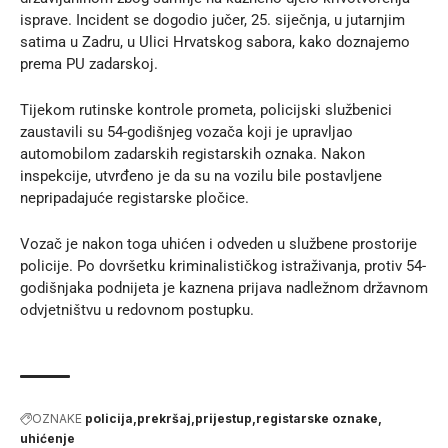
isprave. Incident se dogodio jučer, 25. siječnja, u jutarnjim
satima u Zadru, u Ulici Hrvatskog sabora, kako doznajemo
prema
PU zadarskoj
.
Tijekom rutinske kontrole prometa, policijski službenici
zaustavili su 54-godišnjeg vozača koji je upravljao
automobilom zadarskih registarskih oznaka. Nakon
inspekcije, utvrđeno je da su na vozilu bile postavljene
nepripadajuće registarske pločice.
Vozač je nakon toga uhićen i odveden u službene prostorije
policije. Po dovršetku kriminalističkog istraživanja, protiv 54-
godišnjaka podnijeta je kaznena prijava nadležnom državnom
odvjetništvu u redovnom postupku.
OZNAKE
policija
prekršaj
prijestup
registarske oznake
uhićenje