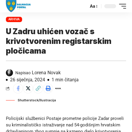
Aa
ARHIVA
U Zadru uhićen vozač s
krivotvorenim registarskim
pločicama
Lorena Novak
Napisao
26 siječnja, 2024
1 min čitanja
Shutterstock/Ilustracija
Policijski službenici Postaje prometne policije Zadar proveli
su kriminalističko istraživanje nad 54-godišnjim hrvatskim
državljaninom zbog sumnje na kazneno djelo krivotvorenja