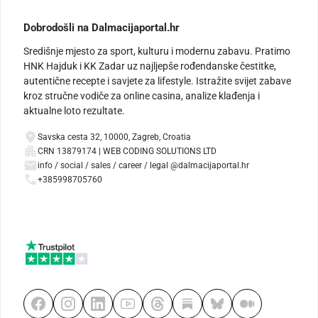
Dobrodošli na Dalmacijaportal.hr
Središnje mjesto za sport, kulturu i modernu zabavu. Pratimo
HNK Hajduk i KK Zadar uz najljepše rođendanske čestitke,
autentične recepte i savjete za lifestyle. Istražite svijet zabave
kroz stručne vodiče za online casina, analize klađenja i
aktualne loto rezultate.
Savska cesta 32, 10000, Zagreb, Croatia
CRN 13879174 | WEB CODING SOLUTIONS LTD
info / social / sales / career / legal @dalmacijaportal.hr
+385998705760