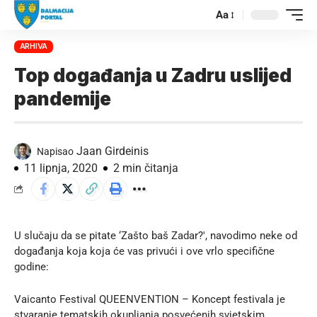
Aa
ARHIVA
Top događanja u Zadru uslijed
pandemije
Jaan Girdeinis
Napisao
11 lipnja, 2020
2 min čitanja
U slučaju da se pitate ‘Zašto baš Zadar?', navodimo neke od
događanja koja koja će vas privući i ove vrlo specifične
godine:
Vaicanto Festival QUEENVENTION
– Koncept festivala je
stvaranje tematskih okupljanja posvećenih svjetskim