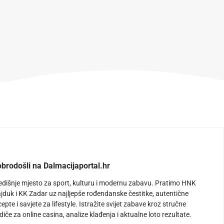
brodošli na Dalmacijaportal.hr
edišnje mjesto za sport, kulturu i modernu zabavu. Pratimo HNK
jduk i KK Zadar uz najljepše rođendanske čestitke, autentične
cepte i savjete za lifestyle. Istražite svijet zabave kroz stručne
diče za online casina, analize klađenja i aktualne loto rezultate.