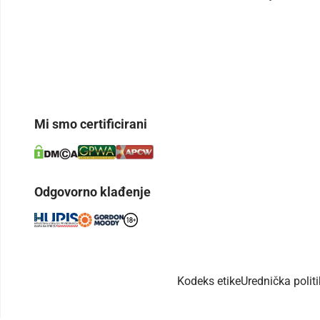
Mi smo certificirani
Odgovorno klađenje
Kodeks etike
Urednička polit