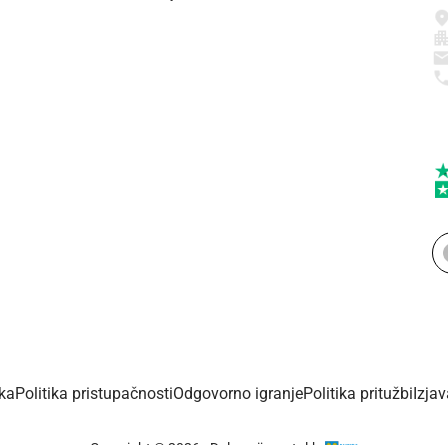
ika
Politika pristupačnosti
Odgovorno igranje
Politika pritužbi
Izja