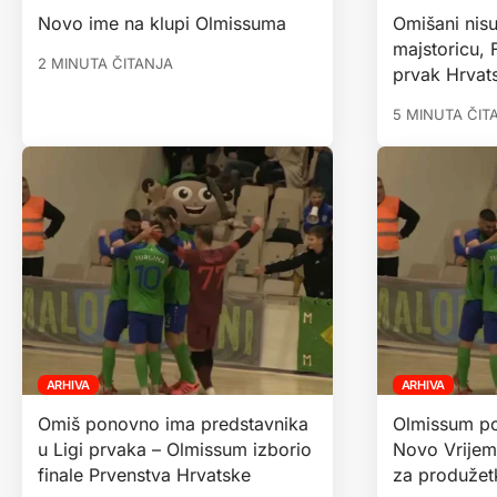
Novo ime na klupi Olmissuma
Omišani nisu 
majstoricu, 
2 MINUTA ČITANJA
prvak Hrvat
5 MINUTA ČIT
ARHIVA
ARHIVA
Omiš ponovno ima predstavnika
Olmissum po
u Ligi prvaka – Olmissum izborio
Novo Vrijem
finale Prvenstva Hrvatske
za produžet