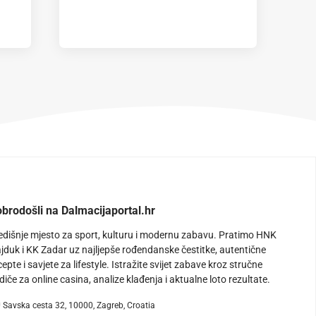
brodošli na Dalmacijaportal.hr
edišnje mjesto za sport, kulturu i modernu zabavu. Pratimo HNK
jduk i KK Zadar uz najljepše rođendanske čestitke, autentične
cepte i savjete za lifestyle. Istražite svijet zabave kroz stručne
diče za online casina, analize klađenja i aktualne loto rezultate.
Savska cesta 32, 10000, Zagreb, Croatia