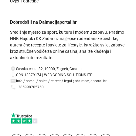
Uvjeti i odredbe
Dobrodošli na Dalmacijaportal.hr
Središnje mjesto za sport, kulturu i modernu zabavu. Pratimo
HNK Hajduk i KK Zadar uz najljepše rođendanske čestitke,
autentične recepte i savjete za lifestyle. Istražite svijet zabave
kroz stručne vodiče za online casina, analize klađenja i
aktualne loto rezultate.
Savska cesta 32, 10000, Zagreb, Croatia
CRN 13879174 | WEB CODING SOLUTIONS LTD
info / social / sales / career / legal @dalmacijaportal.hr
+385998705760